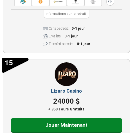
+14
Informations sur le retrait :
Carte de crédit :
0-1 jour
E-wallets :
0-1 jour
Transfert bancaire :
0-1 jour
15
Lizaro Casino
24000 $
+ 350 Tours Gratuits
Jouer Maintenant