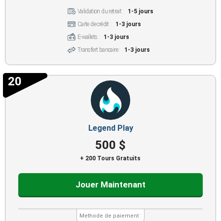
Validation du retrait :
1-5 jours
Carte de crédit :
1-3 jours
E-wallets :
1-3 jours
Transfert bancaire :
1-3 jours
20
Legend Play
500 $
+ 200 Tours Gratuits
Jouer Maintenant
Methode de paiement :