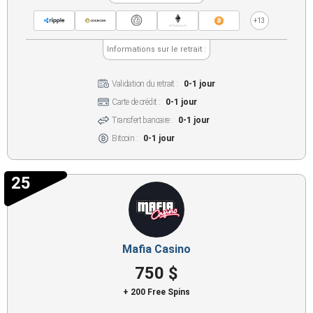
+13
Informations sur le retrait :
Validation du retrait :
0-1 jour
Carte de crédit :
0-1 jour
Transfert bancaire :
0-1 jour
Bitcoin :
0-1 jour
25
Mafia Casino
750 $
+ 200 Free Spins