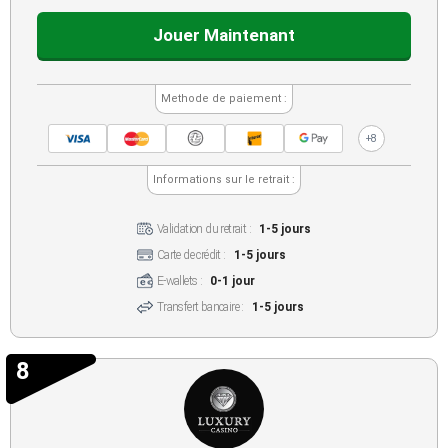
Jouer Maintenant
Methode de paiement :
+8
Informations sur le retrait :
Validation du retrait :
1-5 jours
Carte de crédit :
1-5 jours
E-wallets :
0-1 jour
Transfert bancaire :
1-5 jours
8