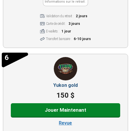
Informations sur le retrait :
Validation du retrait :
2 jours
Carte de crédit :
3 jours
E-wallets :
1 jour
Transfert bancaire :
6-10 jours
6
Yukon gold
150 $
Jouer Maintenant
Revue