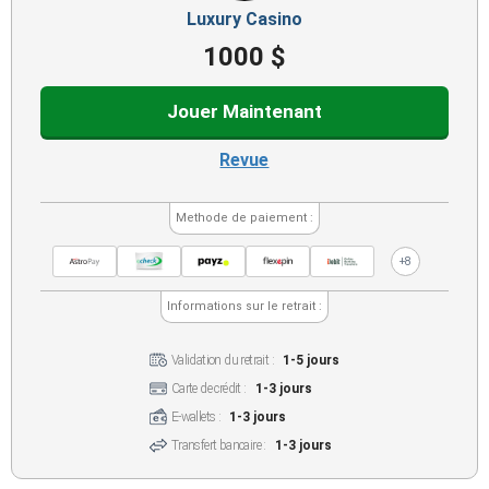
Luxury Casino
1000 $
Jouer Maintenant
Revue
Methode de paiement :
+8
Informations sur le retrait :
Validation du retrait :
1-5 jours
Carte de crédit :
1-3 jours
E-wallets :
1-3 jours
Transfert bancaire :
1-3 jours