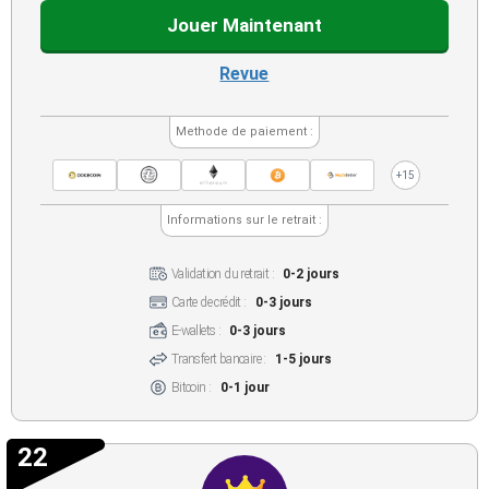
Jouer Maintenant
Revue
Methode de paiement :
+15
Informations sur le retrait :
Validation du retrait :
0-2 jours
Carte de crédit :
0-3 jours
E-wallets :
0-3 jours
Transfert bancaire :
1-5 jours
Bitcoin :
0-1 jour
22