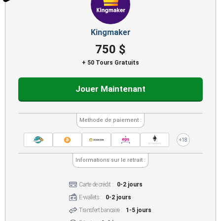
Kingmaker
750 $
+ 50 Tours Gratuits
Jouer Maintenant
Methode de paiement :
+18
Informations sur le retrait :
Carte de crédit :
0-2 jours
E-wallets :
0-2 jours
Transfert bancaire :
1-5 jours