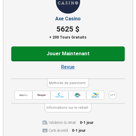
Axe Casino
5625 $
+ 200 Tours Gratuits
Jouer Maintenant
Revue
Methode de paiement :
+11
Informations sur le retrait :
Validation du retrait :
0-1 jour
Carte de crédit :
0-1 jour