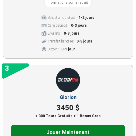
Informations sur le retrait :
Validation du retrait :
1-2 jours
Carte de crédit :
0-3 jours
E-wallets :
0-3 jours
Transfert bancaire :
0-3 jours
Bitcoin :
0-1 jour
3
Glorion
3450 $
+ 300 Tours Gratuits + 1 Bonus Crab
Jouer Maintenant