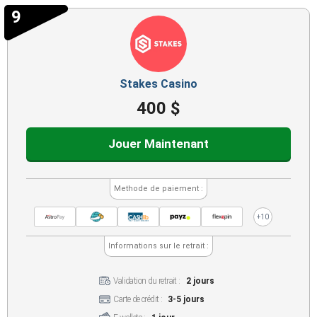
9
Stakes Casino
400 $
Jouer Maintenant
Methode de paiement :
+10
Informations sur le retrait :
Validation du retrait :
2 jours
Carte de crédit :
3-5 jours