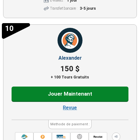
E-wallets :
1 jour
Transfert bancaire :
3-5 jours
10
Alexander
150 $
+ 100 Tours Gratuits
Jouer Maintenant
Revue
Methode de paiement :
+8