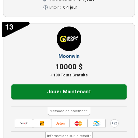
Bitcoin :
0-1 jour
13
Moonwin
10000 $
+ 180 Tours Gratuits
Jouer Maintenant
Methode de paiement :
+22
Informations sur le retrait :