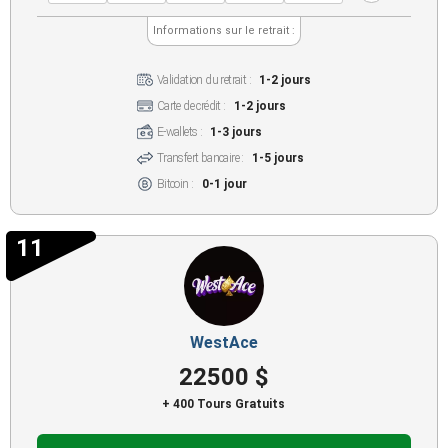
Informations sur le retrait :
Validation du retrait :
1-2 jours
Carte de crédit :
1-2 jours
E-wallets :
1-3 jours
Transfert bancaire :
1-5 jours
Bitcoin :
0-1 jour
11
WestAce
22500 $
+ 400 Tours Gratuits