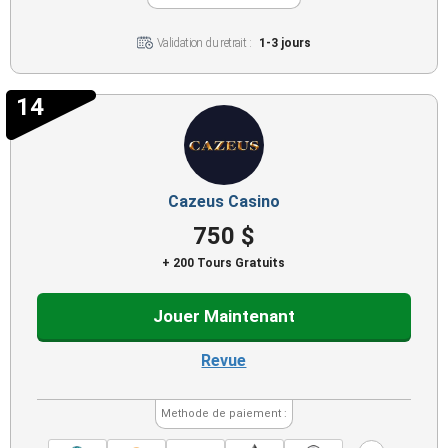
Validation du retrait :
1-3 jours
14
Cazeus Casino
750 $
+ 200 Tours Gratuits
Jouer Maintenant
Revue
Methode de paiement :