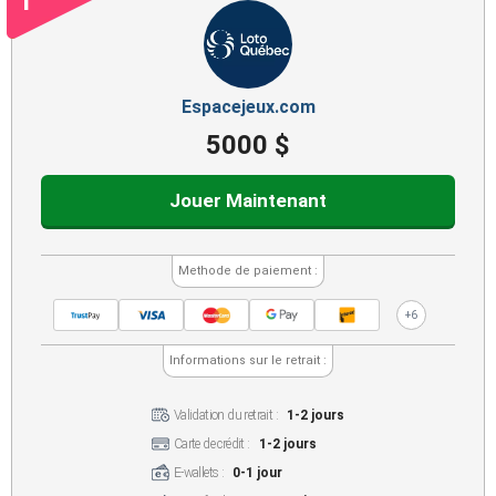
1
asino
Jeux de casino
Jeux vidéos
Nos jeux gr
ues de casino
Espacejeux.com
5000 $
rion Casino
ky7 Even Casino
Jouer Maintenant
xander Casino
 Set Spin Casino
Methode de paiement :
cer Casino
+6
Informations sur le retrait :
 Bonus Casino
Validation du retrait :
1-2 jours
Carte de crédit :
1-2 jours
ssement par méthode de paiement
E-wallets :
0-1 jour