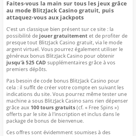
Faites-vous la main sur tous les jeux grâce
au mode BlitzJack Casino gratuit, puis
attaquez-vous aux jackpots
C’est un classique bien présent sur ce site : la
possibilité de
jouer gratuitement
et de profiter de
presque tout BlitzJack Casino gratuit, via le mode
argent virtuel. Vous pourrez également utiliser le
généreux bonus BlitzJack Casino pour obtenir
jusqu’à 525 CAD
supplémentaires grâce à vos
premiers dépôts.
Pas besoin de code bonus BlitzJack Casino pour
cela : il suffit de créer votre compte en suivant les
indications du site. Vous pourrez même tester une
machine a sous BlitzJack Casino sans rien dépenser
grâce aux
100 tours gratuits
(cf. « Free Spins »)
offerts par le site à l’inscription et inclus dans le
package de bonus de bienvenue.
Ces offres sont évidemment soumises à des