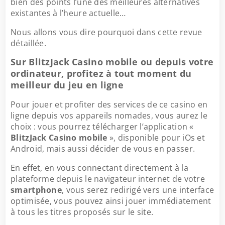
bien des points l’une des meilleures alternatives
existantes à l’heure actuelle…
Nous allons vous dire pourquoi dans cette revue
détaillée.
Sur BlitzJack Casino mobile ou depuis votre
ordinateur, profitez à tout moment du
meilleur du jeu en ligne
Pour jouer et profiter des services de ce casino en
ligne depuis vos appareils nomades, vous aurez le
choix : vous pourrez télécharger l’application «
BlitzJack Casino mobile
», disponible pour iOs et
Android, mais aussi décider de vous en passer.
En effet, en vous connectant directement à la
plateforme depuis le navigateur internet de votre
smartphone
, vous serez redirigé vers une interface
optimisée, vous pouvez ainsi jouer immédiatement
à tous les titres proposés sur le site.