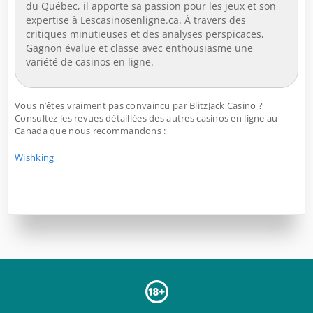
du Québec, il apporte sa passion pour les jeux et son
expertise à Lescasinosenligne.ca. À travers des
critiques minutieuses et des analyses perspicaces,
Gagnon évalue et classe avec enthousiasme une
variété de casinos en ligne.
Vous n’êtes vraiment pas convaincu par BlitzJack Casino ?
Consultez les revues détaillées des autres casinos en ligne au
Canada que nous recommandons :
Wishking