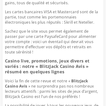
gains, tous de qualité et sécurisés.
Les cartes bancaires VISA et Mastercard sont de la
partie, tout comme les portemonnaies
électroniques les plus réputés : Skrill et Neteller.
Sachez que le site vous permet également de
passer par une carte PaysafeCard pour alimenter
votre compte : voici un éventail qui devrait vous
permettre d’effectuer vos dépôts et retraits en
toute sérénité !
Casino live, promotions, jeux divers et
variés : notre « BlitzJack Casino Avis »
résumé en quelques lignes
Voici la fin de cette revue et notre «
BlitzJack
Casino Avis
» ne surprendra pas nos nombreux
lecteurs attentifs : parmi les sites de jeux d’argent,
BlitzJack Casino est l’un de nos préférés !
La possibilité de jouer à tous les nouveaux jeux, de