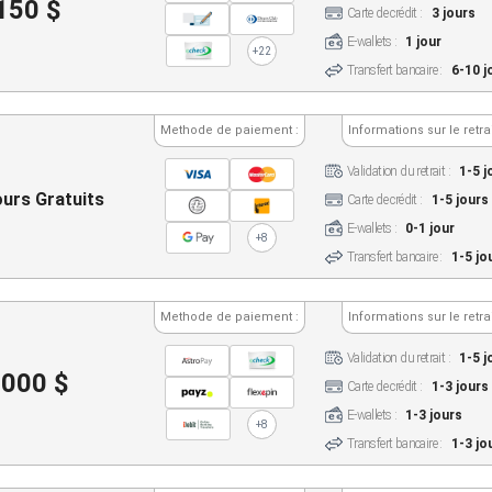
150 $
Carte de crédit :
3 jours
E-wallets :
1 jour
+22
Transfert bancaire :
6-10 j
Methode de paiement :
Informations sur le retrai
Validation du retrait :
1-5 j
ours Gratuits
Carte de crédit :
1-5 jours
E-wallets :
0-1 jour
+8
Transfert bancaire :
1-5 jo
Methode de paiement :
Informations sur le retrai
Validation du retrait :
1-5 j
000 $
Carte de crédit :
1-3 jours
E-wallets :
1-3 jours
+8
Transfert bancaire :
1-3 jo