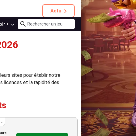
Actu
oir +
 2026
eurs sites pour établir notre
s licences et la rapidité des
ts
t :
ours