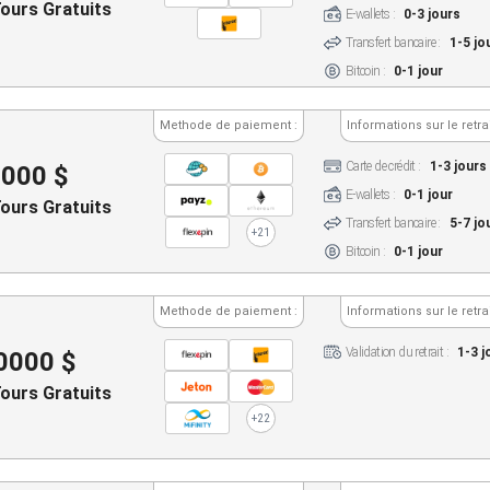
Tours Gratuits
E-wallets :
0-3 jours
Transfert bancaire :
1-5 jo
Bitcoin :
0-1 jour
Methode de paiement :
Informations sur le retrai
Carte de crédit :
1-3 jours
000 $
E-wallets :
0-1 jour
Tours Gratuits
Transfert bancaire :
5-7 jo
+21
Bitcoin :
0-1 jour
Methode de paiement :
Informations sur le retrai
Validation du retrait :
1-3 j
0000 $
Tours Gratuits
+22