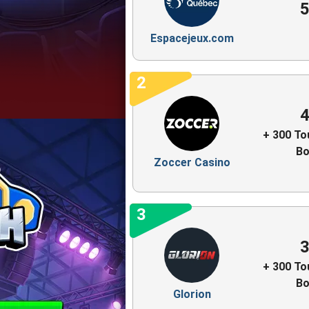
5
Espacejeux.com
2
4
+ 300 To
Bo
Zoccer Casino
3
3
+ 300 To
Bo
Glorion