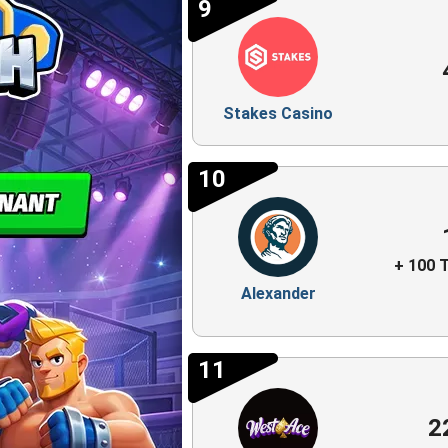
9
Stakes Casino
10
+ 100 
Alexander
11
2