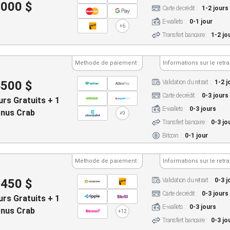
000 $
Carte de crédit :
1-2 jours
E-wallets :
0-1 jour
+6
Transfert bancaire :
1-2 jo
Methode de paiement :
Informations sur le retrai
500 $
Validation du retrait :
1-2 j
Carte de crédit :
0-3 jours
urs Gratuits + 1
E-wallets :
0-3 jours
nus Crab
+9
Transfert bancaire :
0-3 jo
Bitcoin :
0-1 jour
Methode de paiement :
Informations sur le retrai
450 $
Validation du retrait :
0-3 j
Carte de crédit :
0-3 jours
urs Gratuits + 1
E-wallets :
0-3 jours
nus Crab
+12
Transfert bancaire :
0-3 jo