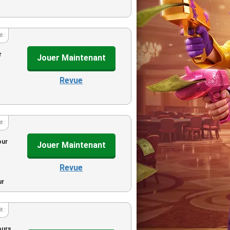
t :
r
Jouer Maintenant
Revue
t :
our
Jouer Maintenant
Revue
ur
t :
ours