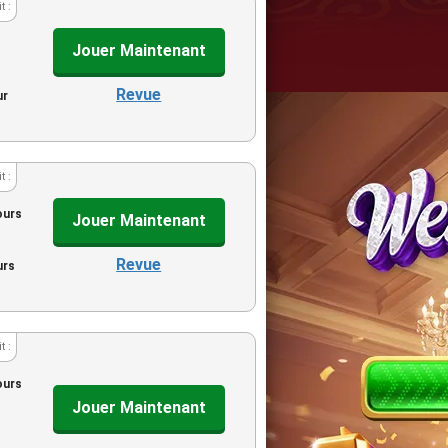
t :
Jouer Maintenant
Revue
ur
t :
ours
Jouer Maintenant
Revue
urs
t :
ours
Jouer Maintenant