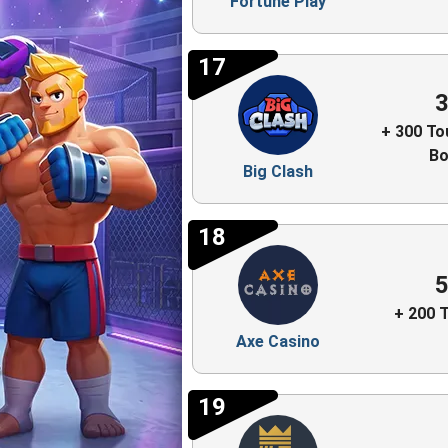
Fortune Play
17
3
+ 300 To
Bo
Big Clash
18
5
+ 200 
Axe Casino
19