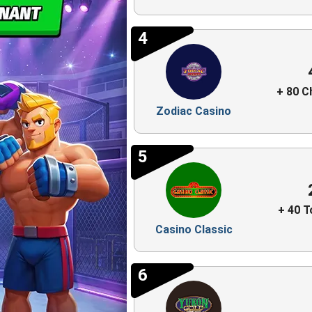
4
+ 80 C
Zodiac Casino
5
+ 40 T
Casino Classic
6