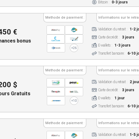
Bitcoin :
0-3 jours
Methode de paiement :
Informations sur le retrai
Validation du retrait :
1-2 j
450 €
Carte de crédit :
3 jours
hances bonus
E-wallets :
1-3 jours
+26
Transfert bancaire :
6-10 j
Methode de paiement :
Informations sur le retrai
Validation du retrait :
2 jou
200 $
Carte de crédit :
3 jours
ours Gratuits
E-wallets :
1 jour
+10
Transfert bancaire :
6-10 j
Methode de paiement :
Informations sur le retrai
Validation du retrait :
1-5 j