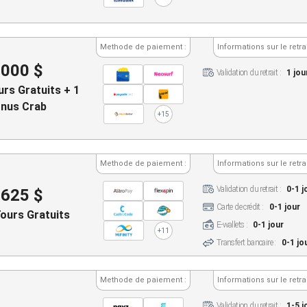
Methode de paiement :
Informations sur le retrai
000 $
Validation du retrait :
1 jou
urs Gratuits + 1
nus Crab
+15
Methode de paiement :
Informations sur le retrai
Validation du retrait :
0-1 j
625 $
Carte de crédit :
0-1 jour
Tours Gratuits
E-wallets :
0-1 jour
+11
Transfert bancaire :
0-1 jo
Methode de paiement :
Informations sur le retrai
Validation du retrait :
1-5 j