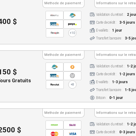
Methode de paiement :
Informations sur le retrai
Validation du retrait :
2 jou
400 $
Carte de crédit :
3-5 jours
E-wallets :
1 jour
+10
Transfert bancaire :
3-5 jo
Methode de paiement :
Informations sur le retrai
Validation du retrait :
1-2 j
150 $
Carte de crédit :
1-2 jours
Tours Gratuits
E-wallets :
1-3 jours
+8
Transfert bancaire :
1-5 jo
Bitcoin :
0-1 jour
Methode de paiement :
Informations sur le retrai
Validation du retrait :
1-2 j
2500 $
Carte de crédit :
0-3 jours