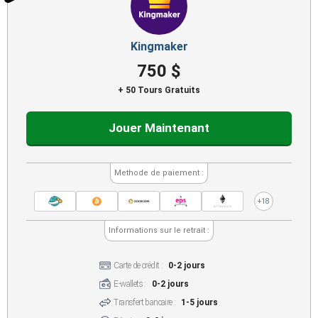
Kingmaker
750 $
+ 50 Tours Gratuits
Jouer Maintenant
Methode de paiement :
+18
Informations sur le retrait :
Carte de crédit :
0-2 jours
E-wallets :
0-2 jours
Transfert bancaire :
1-5 jours