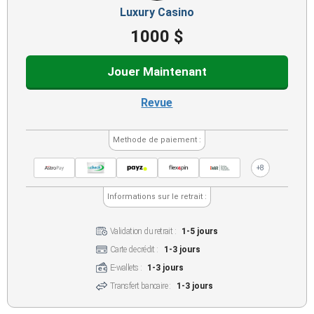
Luxury Casino
1000 $
Jouer Maintenant
Revue
Methode de paiement :
+8
Informations sur le retrait :
Validation du retrait :
1-5 jours
Carte de crédit :
1-3 jours
E-wallets :
1-3 jours
Transfert bancaire :
1-3 jours