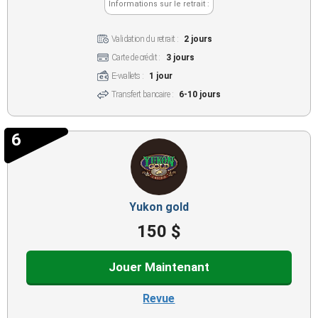
Informations sur le retrait :
Validation du retrait :
2 jours
Carte de crédit :
3 jours
E-wallets :
1 jour
Transfert bancaire :
6-10 jours
6
Yukon gold
150 $
Jouer Maintenant
Revue