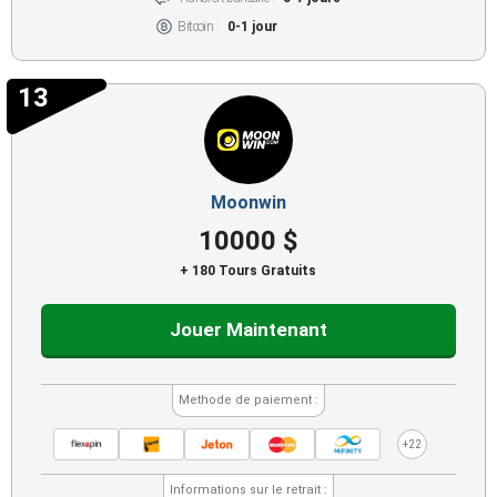
Bitcoin :
0-1 jour
13
Moonwin
10000 $
+ 180 Tours Gratuits
Jouer Maintenant
Methode de paiement :
+22
Informations sur le retrait :