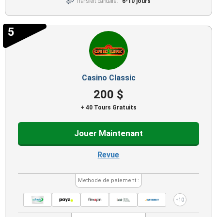
Transfert bancaire :
6-10 jours
5
Casino Classic
200 $
+ 40 Tours Gratuits
Jouer Maintenant
Revue
Methode de paiement :
+10