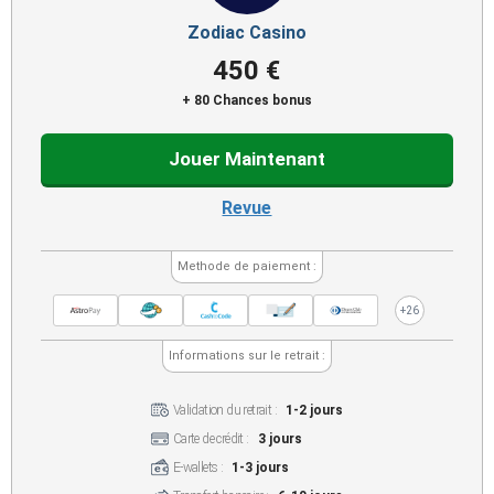
Zodiac Casino
450 €
+ 80 Chances bonus
Jouer Maintenant
Revue
Methode de paiement :
+26
Informations sur le retrait :
Validation du retrait :
1-2 jours
Carte de crédit :
3 jours
E-wallets :
1-3 jours