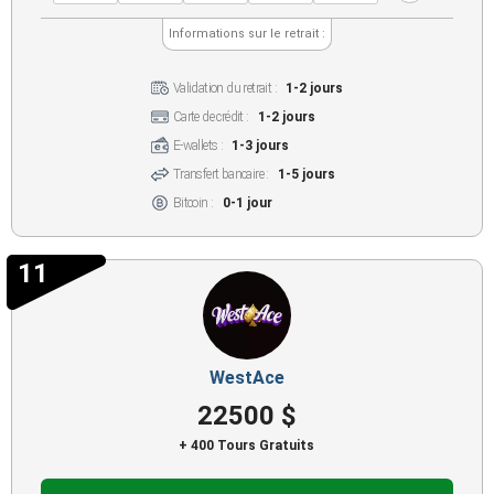
Informations sur le retrait :
Validation du retrait :
1-2 jours
Carte de crédit :
1-2 jours
E-wallets :
1-3 jours
Transfert bancaire :
1-5 jours
Bitcoin :
0-1 jour
11
WestAce
22500 $
+ 400 Tours Gratuits