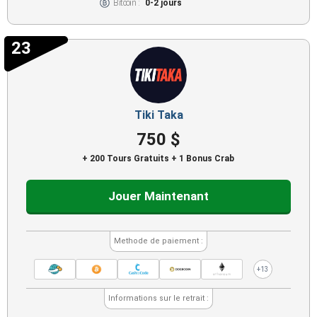
Bitcoin :
0-2 jours
23
Tiki Taka
750 $
+ 200 Tours Gratuits + 1 Bonus Crab
Jouer Maintenant
Methode de paiement :
+13
Informations sur le retrait :