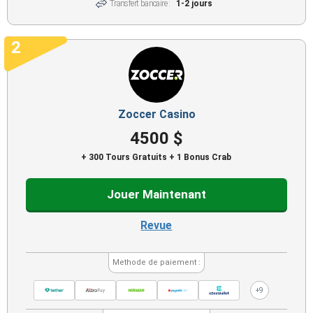
Transfert bancaire :
1-2 jours
leurs casinos par licences et Certifications
2
ssement casinos au Canada
Zoccer Casino
4500 $
+ 300 Tours Gratuits + 1 Bonus Crab
Jouer Maintenant
Revue
Methode de paiement :
+9