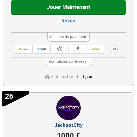
Jouer Maintenant
Revue
Methode de paiement :
+14
Informations sur le retrait :
Validation du retrait :
1 jour
26
JackpotCity
1000 €