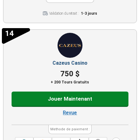
Validation du retrait :
1-3 jours
14
Cazeus Casino
750 $
+ 200 Tours Gratuits
Jouer Maintenant
Revue
Methode de paiement :