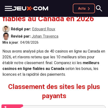
Meilleurs casinos en ligne
Actu
fiables au Canada en 2026
ux
Rédigé par
:
Edouard Roux
Revisé par
:
Johan Travenca
Mis à jour
:
04/08/2026
sino
Nous avons analysé plus de 40 casinos en ligne au Canada en
2026, et n’avons retenu que les 10 meilleurs sites pour
x de casino
établir notre classement final. Comparez ici les
meilleurs
casinos en ligne fiables au Canada
selon les bonus, les
licences et la rapidité des paiements.
Jeux vidéos
Classement des sites les plus
payants
 jeux gratuits