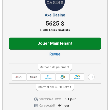
Axe Casino
5625 $
+ 200 Tours Gratuits
Jouer Maintenant
Revue
Methode de paiement :
+11
Informations sur le retrait :
Validation du retrait :
0-1 jour
Carte de crédit :
0-1 jour