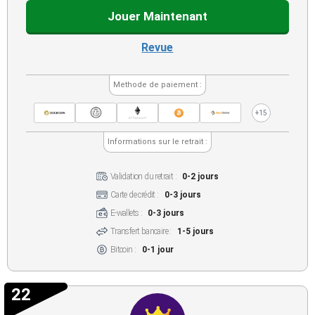
Jouer Maintenant
Revue
Methode de paiement :
+15
Informations sur le retrait :
Validation du retrait :
0-2 jours
Carte de crédit :
0-3 jours
E-wallets :
0-3 jours
Transfert bancaire :
1-5 jours
Bitcoin :
0-1 jour
22