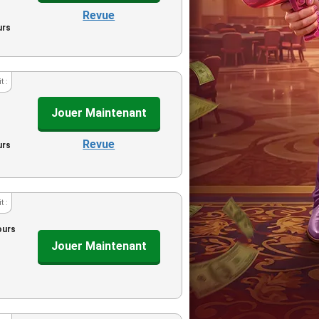
Revue
urs
t :
Jouer Maintenant
Revue
urs
t :
ours
Jouer Maintenant