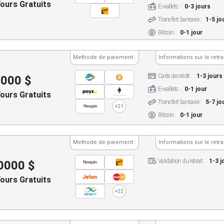
Tours Gratuits
E-wallets :
0-3 jours
Transfert bancaire :
1-5 jo
Bitcoin :
0-1 jour
Methode de paiement :
Informations sur le retrai
Carte de crédit :
1-3 jours
000 $
E-wallets :
0-1 jour
Tours Gratuits
Transfert bancaire :
5-7 jo
+21
Bitcoin :
0-1 jour
Methode de paiement :
Informations sur le retrai
Validation du retrait :
1-3 j
0000 $
Tours Gratuits
+22