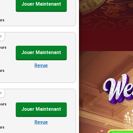
Jouer Maintenant
urs
t :
ours
Jouer Maintenant
Revue
urs
t :
ours
Jouer Maintenant
Revue
urs