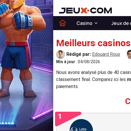
Casino
Jeux de 
Meilleurs casinos
Rédigé par
:
Edouard Roux
Mis à jour
:
04/08/2026
Nous avons analysé plus de 40 casino
classement final. Comparez ici les
m
paiements.
C
1