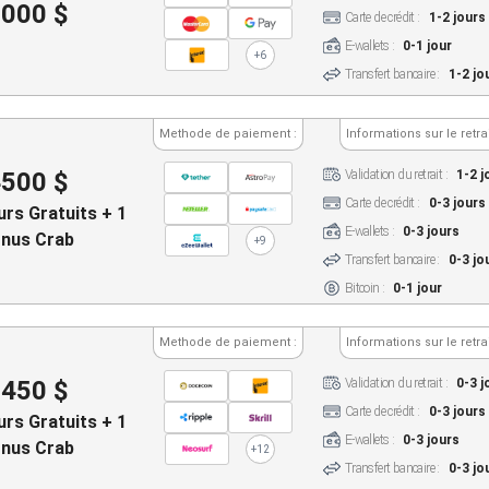
000 $
Carte de crédit :
1-2 jours
E-wallets :
0-1 jour
+6
Transfert bancaire :
1-2 jo
Methode de paiement :
Informations sur le retrai
500 $
Validation du retrait :
1-2 j
Carte de crédit :
0-3 jours
urs Gratuits + 1
E-wallets :
0-3 jours
nus Crab
+9
Transfert bancaire :
0-3 jo
Bitcoin :
0-1 jour
Methode de paiement :
Informations sur le retrai
450 $
Validation du retrait :
0-3 j
Carte de crédit :
0-3 jours
urs Gratuits + 1
E-wallets :
0-3 jours
nus Crab
+12
Transfert bancaire :
0-3 jo