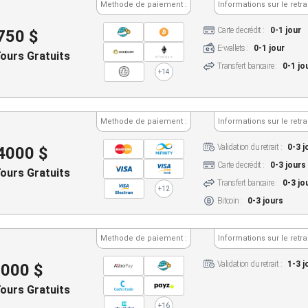
Methode de paiement :
Informations sur le retrai
Carte de crédit :
0-1 jour
750 $
E-wallets :
0-1 jour
Tours Gratuits
Transfert bancaire :
0-1 jo
+14
Methode de paiement :
Informations sur le retrai
Validation du retrait :
0-3 j
4000 $
Carte de crédit :
0-3 jours
Tours Gratuits
Transfert bancaire :
0-3 jo
+12
Bitcoin :
0-3 jours
Methode de paiement :
Informations sur le retrai
Validation du retrait :
1-3 j
000 $
Tours Gratuits
+16