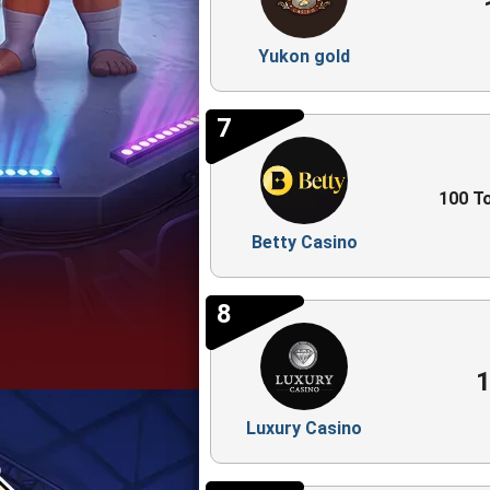
Yukon gold
7
100 T
Betty Casino
8
1
Luxury Casino