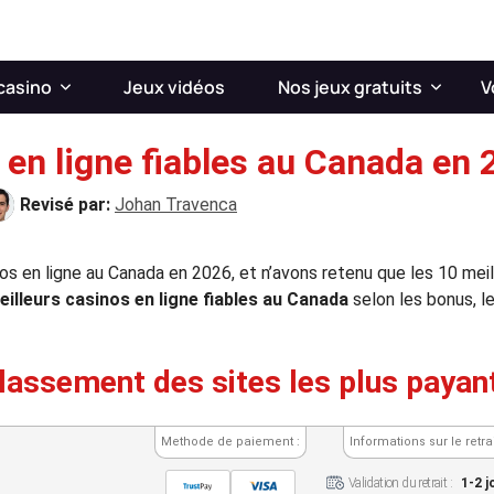
casino
Jeux vidéos
Nos jeux gratuits
V
 en ligne fiables au Canada en
Revisé par
:
Johan Travenca
s en ligne au Canada en 2026, et n’avons retenu que les 10 meill
eilleurs casinos en ligne fiables au Canada
selon les bonus, le
lassement des sites les plus payan
Methode de paiement :
Informations sur le retrai
Validation du retrait :
1-2 j