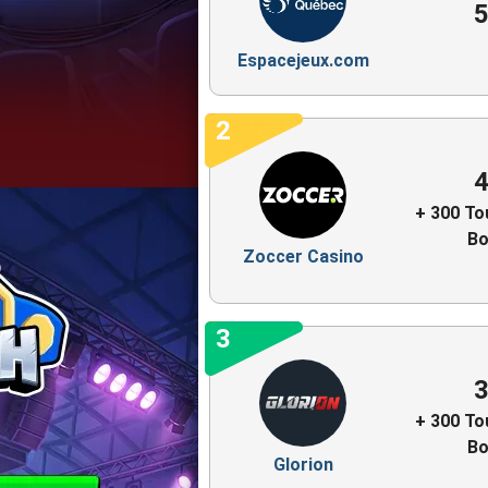
5
Espacejeux.com
2
4
+ 300 To
Bo
Zoccer Casino
3
3
+ 300 To
Bo
Glorion