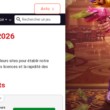
Actu
oir +
 2026
eurs sites pour établir notre
s licences et la rapidité des
ts
t :
ours