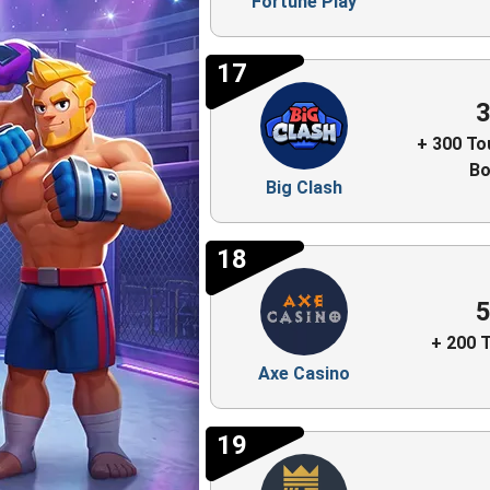
Fortune Play
17
3
+ 300 To
Bo
Big Clash
18
5
+ 200 
Axe Casino
19