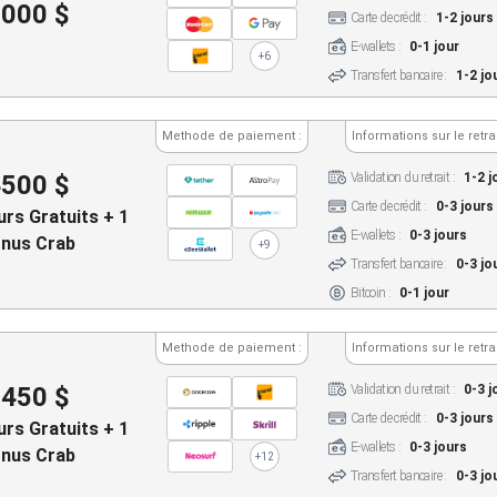
000 $
Carte de crédit :
1-2 jours
E-wallets :
0-1 jour
+6
Transfert bancaire :
1-2 jo
Methode de paiement :
Informations sur le retrai
500 $
Validation du retrait :
1-2 j
Carte de crédit :
0-3 jours
urs Gratuits + 1
E-wallets :
0-3 jours
nus Crab
+9
Transfert bancaire :
0-3 jo
Bitcoin :
0-1 jour
Methode de paiement :
Informations sur le retrai
450 $
Validation du retrait :
0-3 j
Carte de crédit :
0-3 jours
urs Gratuits + 1
E-wallets :
0-3 jours
nus Crab
+12
Transfert bancaire :
0-3 jo