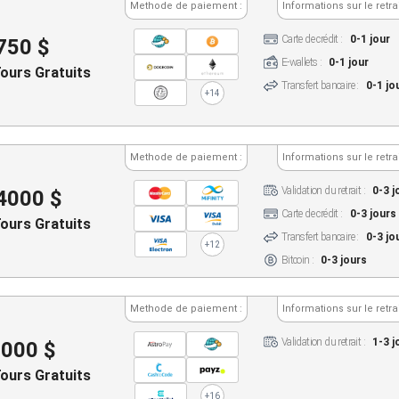
Methode de paiement :
Informations sur le retrai
Carte de crédit :
0-1 jour
750 $
E-wallets :
0-1 jour
Tours Gratuits
Transfert bancaire :
0-1 jo
+14
Methode de paiement :
Informations sur le retrai
Validation du retrait :
0-3 j
4000 $
Carte de crédit :
0-3 jours
Tours Gratuits
Transfert bancaire :
0-3 jo
+12
Bitcoin :
0-3 jours
Methode de paiement :
Informations sur le retrai
Validation du retrait :
1-3 j
000 $
Tours Gratuits
+16