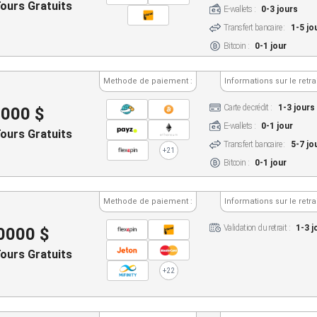
Tours Gratuits
E-wallets :
0-3 jours
Transfert bancaire :
1-5 jo
Bitcoin :
0-1 jour
Methode de paiement :
Informations sur le retrai
Carte de crédit :
1-3 jours
000 $
E-wallets :
0-1 jour
Tours Gratuits
Transfert bancaire :
5-7 jo
+21
Bitcoin :
0-1 jour
Methode de paiement :
Informations sur le retrai
Validation du retrait :
1-3 j
0000 $
Tours Gratuits
+22