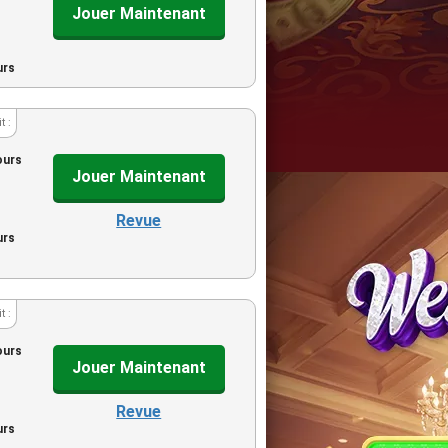
Jouer Maintenant
urs
t :
ours
Jouer Maintenant
Revue
urs
t :
ours
Jouer Maintenant
Revue
urs