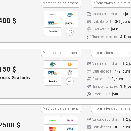
Methode de paiement :
Informations sur le retrai
Validation du retrait :
2 jou
400 $
Carte de crédit :
3-5 jours
E-wallets :
1 jour
+10
Transfert bancaire :
3-5 jo
Methode de paiement :
Informations sur le retrai
Validation du retrait :
1-2 j
150 $
Carte de crédit :
1-2 jours
Tours Gratuits
E-wallets :
1-3 jours
+8
Transfert bancaire :
1-5 jo
Bitcoin :
0-1 jour
Methode de paiement :
Informations sur le retrai
Validation du retrait :
1-2 j
2500 $
Carte de crédit :
0-3 jours