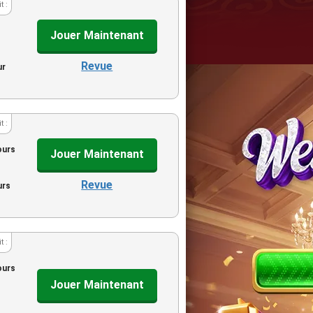
t :
Jouer Maintenant
Revue
ur
t :
ours
Jouer Maintenant
Revue
urs
t :
ours
Jouer Maintenant