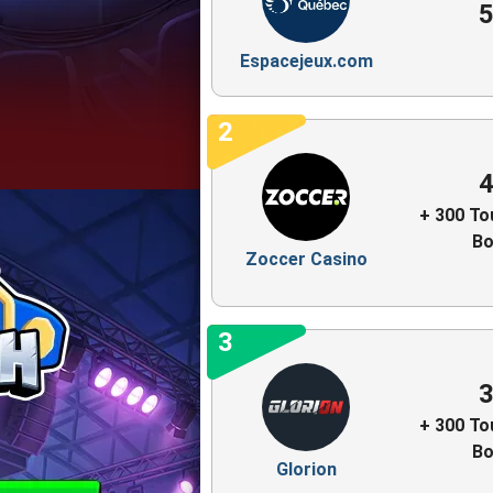
5
Espacejeux.com
2
4
+ 300 To
Bo
Zoccer Casino
3
3
+ 300 To
Bo
Glorion