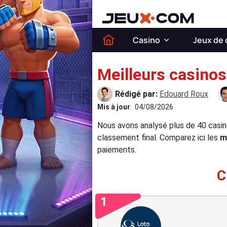
Casino
Jeux de 
Meilleurs casinos
Rédigé par
:
Edouard Roux
Mis à jour
:
04/08/2026
Nous avons analysé plus de 40 casino
classement final. Comparez ici les
m
paiements.
C
1