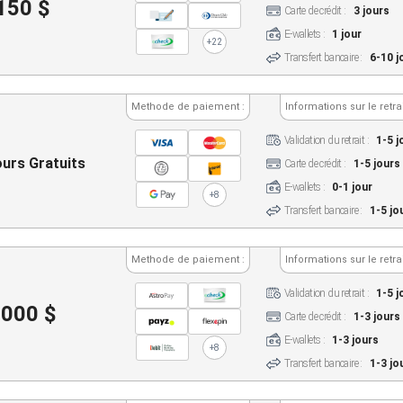
150 $
Carte de crédit :
3 jours
E-wallets :
1 jour
+22
Transfert bancaire :
6-10 j
Methode de paiement :
Informations sur le retrai
Validation du retrait :
1-5 j
ours Gratuits
Carte de crédit :
1-5 jours
E-wallets :
0-1 jour
+8
Transfert bancaire :
1-5 jo
Methode de paiement :
Informations sur le retrai
Validation du retrait :
1-5 j
000 $
Carte de crédit :
1-3 jours
E-wallets :
1-3 jours
+8
Transfert bancaire :
1-3 jo