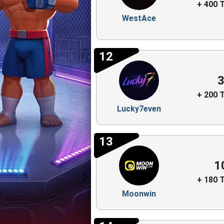
+ 400 
WestAce
12
3
+ 200 
Lucky7even
13
1
+ 180 
Moonwin