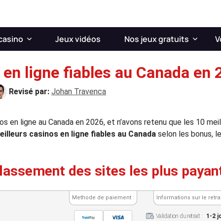
casino
Jeux vidéos
Nos jeux gratuits
V
 en ligne fiables au Canada en
Revisé par
:
Johan Travenca
s en ligne au Canada en 2026, et n’avons retenu que les 10 meill
eilleurs casinos en ligne fiables au Canada
selon les bonus, le
lassement des sites les plus payan
Methode de paiement :
Informations sur le retrai
Validation du retrait :
1-2 j