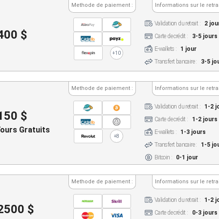
Methode de paiement :
Informations sur le retrai
Validation du retrait :
2 jou
400 $
Carte de crédit :
3-5 jours
E-wallets :
1 jour
+10
Transfert bancaire :
3-5 jo
Methode de paiement :
Informations sur le retrai
Validation du retrait :
1-2 j
150 $
Carte de crédit :
1-2 jours
Tours Gratuits
E-wallets :
1-3 jours
+8
Transfert bancaire :
1-5 jo
Bitcoin :
0-1 jour
Methode de paiement :
Informations sur le retrai
Validation du retrait :
1-2 j
2500 $
Carte de crédit :
0-3 jours