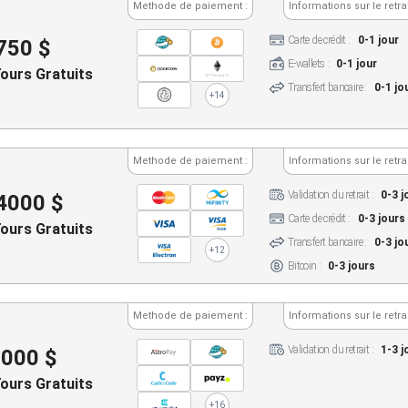
Methode de paiement :
Informations sur le retrai
Carte de crédit :
0-1 jour
750 $
E-wallets :
0-1 jour
Tours Gratuits
Transfert bancaire :
0-1 jo
+14
Methode de paiement :
Informations sur le retrai
Validation du retrait :
0-3 j
4000 $
Carte de crédit :
0-3 jours
Tours Gratuits
Transfert bancaire :
0-3 jo
+12
Bitcoin :
0-3 jours
Methode de paiement :
Informations sur le retrai
Validation du retrait :
1-3 j
000 $
Tours Gratuits
+16