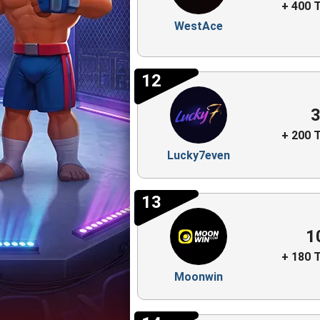
+ 400 
WestAce
12
3
+ 200 
Lucky7even
13
1
+ 180 
Moonwin