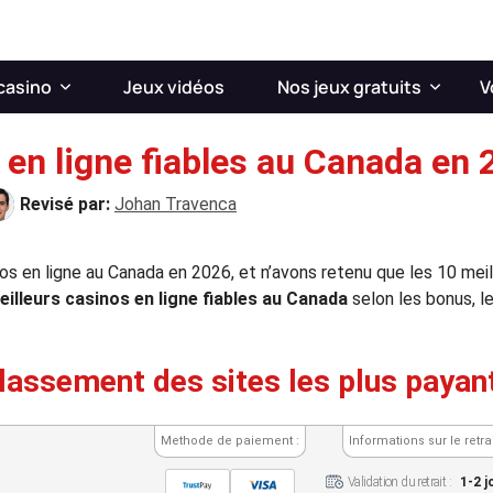
casino
Jeux vidéos
Nos jeux gratuits
V
 en ligne fiables au Canada en
Revisé par
:
Johan Travenca
s en ligne au Canada en 2026, et n’avons retenu que les 10 meill
eilleurs casinos en ligne fiables au Canada
selon les bonus, le
lassement des sites les plus payan
Methode de paiement :
Informations sur le retrai
Validation du retrait :
1-2 j