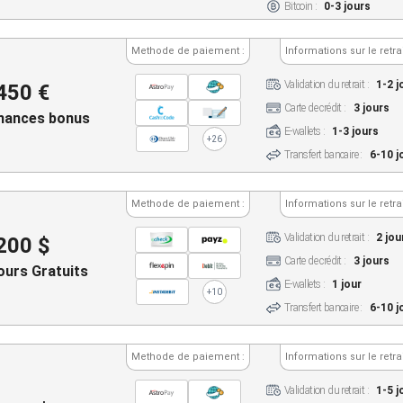
Bitcoin :
0-3 jours
Methode de paiement :
Informations sur le retrai
Validation du retrait :
1-2 j
450 €
Carte de crédit :
3 jours
hances bonus
E-wallets :
1-3 jours
+26
Transfert bancaire :
6-10 j
Methode de paiement :
Informations sur le retrai
Validation du retrait :
2 jou
200 $
Carte de crédit :
3 jours
ours Gratuits
E-wallets :
1 jour
+10
Transfert bancaire :
6-10 j
Methode de paiement :
Informations sur le retrai
Validation du retrait :
1-5 j