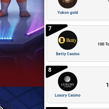
Yukon gold
7
100 T
Betty Casino
8
1
Luxury Casino