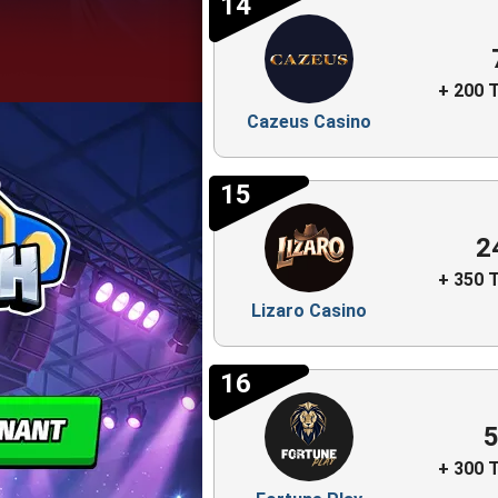
14
+ 200 
Cazeus Casino
15
2
+ 350 
Lizaro Casino
16
5
+ 300 