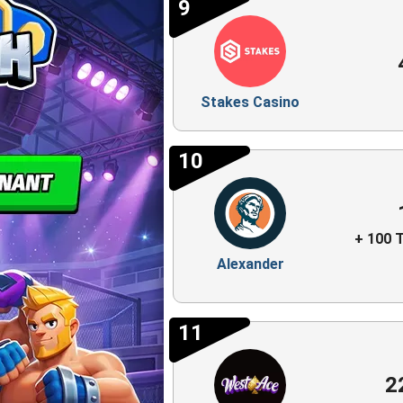
9
Stakes Casino
10
+ 100 
Alexander
11
2