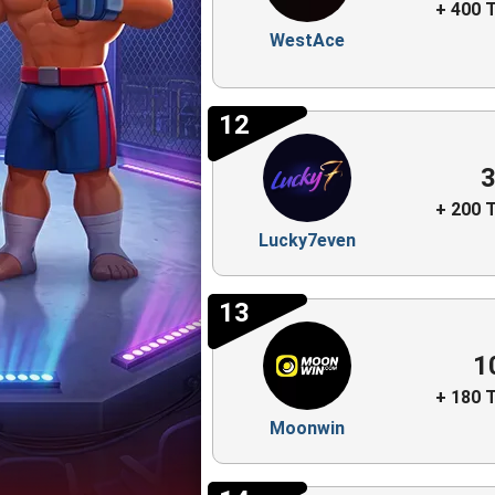
+ 400 
WestAce
12
3
+ 200 
Lucky7even
13
1
+ 180 
Moonwin