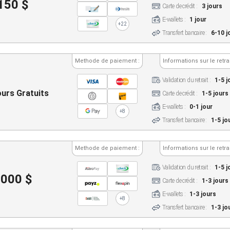
150 $
Carte de crédit :
3 jours
E-wallets :
1 jour
+22
Transfert bancaire :
6-10 j
Methode de paiement :
Informations sur le retrai
Validation du retrait :
1-5 j
ours Gratuits
Carte de crédit :
1-5 jours
E-wallets :
0-1 jour
+8
Transfert bancaire :
1-5 jo
Methode de paiement :
Informations sur le retrai
Validation du retrait :
1-5 j
000 $
Carte de crédit :
1-3 jours
E-wallets :
1-3 jours
+8
Transfert bancaire :
1-3 jo