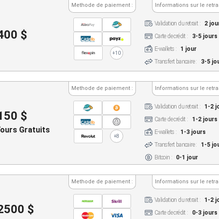
Methode de paiement :
Informations sur le retrai
Validation du retrait :
2 jou
400 $
Carte de crédit :
3-5 jours
E-wallets :
1 jour
+10
Transfert bancaire :
3-5 jo
Methode de paiement :
Informations sur le retrai
Validation du retrait :
1-2 j
150 $
Carte de crédit :
1-2 jours
Tours Gratuits
E-wallets :
1-3 jours
+8
Transfert bancaire :
1-5 jo
Bitcoin :
0-1 jour
Methode de paiement :
Informations sur le retrai
Validation du retrait :
1-2 j
2500 $
Carte de crédit :
0-3 jours