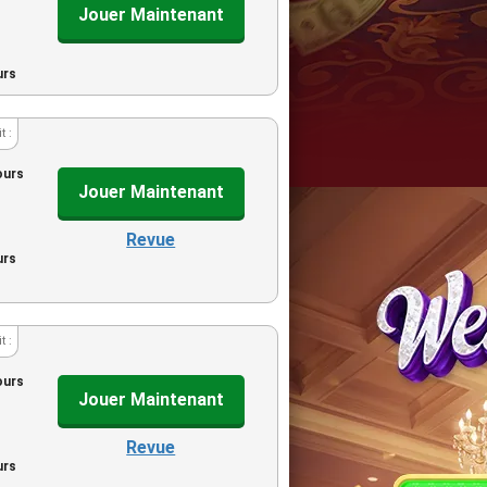
Jouer Maintenant
urs
t :
ours
Jouer Maintenant
Revue
urs
t :
ours
Jouer Maintenant
Revue
urs