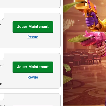
t :
r
Jouer Maintenant
Revue
t :
our
Jouer Maintenant
Revue
ur
t :
ours