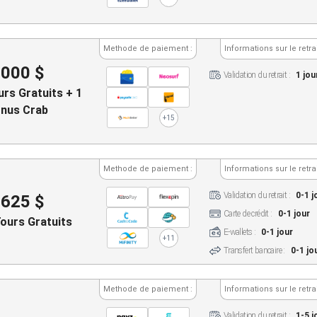
Methode de paiement :
Informations sur le retrai
000 $
Validation du retrait :
1 jou
urs Gratuits + 1
nus Crab
+15
Methode de paiement :
Informations sur le retrai
Validation du retrait :
0-1 j
625 $
Carte de crédit :
0-1 jour
Tours Gratuits
E-wallets :
0-1 jour
+11
Transfert bancaire :
0-1 jo
Methode de paiement :
Informations sur le retrai
Validation du retrait :
1-5 j