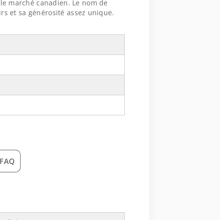
r le marché canadien. Le nom de
urs et sa générosité assez unique.
 FAQ