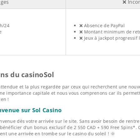
ages
❌ Inco
4h/24
❌ Absence de PayPal
e
❌ Montant minimum de retr
❌ Jeux à jackpot progressif 
ns du casinoSol
us attendue et la plus regardée par ceux qui recherchent une nouv
une importance capitale et nous vous comprenons car ils permett
ien !
nvenue sur Sol Casino
venue dès votre arrivée sur le site. Sans avoir besoin de rentr
bénéficier d’un bonus exclusif de 2 550 CAD + 590 Free Spins*. 
nt une arrivée en trombe sur le casino du soleil ! 🌞