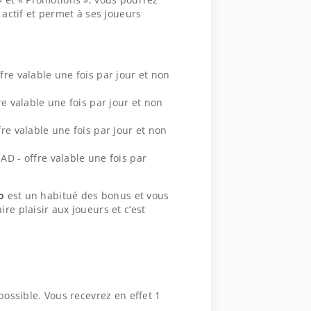
 actif et permet à ses joueurs
e valable une fois par jour et non
 valable une fois par jour et non
e valable une fois par jour et non
D - offre valable une fois par
o
est un habitué des bonus et vous
e plaisir aux joueurs et c’est
ossible. Vous recevrez en effet 1