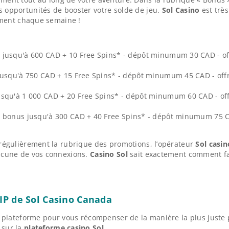
 opportunités de booster votre solde de jeu.
Sol Casino
est très
siment chaque semaine !
 jusqu'à 600 CAD + 10 Free Spins* - dépôt minumum 30 CAD - offr
usqu'à 750 CAD + 15 Free Spins* - dépôt minumum 45 CAD - offre
squ'à 1 000 CAD + 20 Free Spins* - dépôt minumum 60 CAD - offr
 bonus jusqu'à 300 CAD + 40 Free Spins* - dépôt minumum 75 CA
régulièrement la rubrique des promotions, l’opérateur
Sol casin
acune de vos connexions.
Casino Sol
sait exactement comment fair
IP de Sol Casino Canada
 plateforme pour vous récompenser de la manière la plus juste p
 sur la
plateforme casino Sol
.