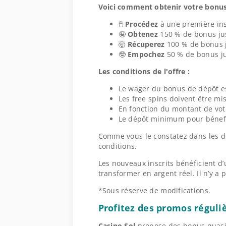
Voici comment obtenir votre bonus
🖱️
Procédez
à une première insc
🤪
Obtenez
150 % de bonus jus
🤯
Récuperez
100 % de bonus j
🤓
Empochez
50 % de bonus ju
Les conditions de l'offre :
Le wager du bonus de dépôt est
Les free spins doivent être mis
En fonction du montant de vot
Le dépôt minimum pour bénefici
Comme vous le constatez dans les d
conditions.
Les nouveaux inscrits bénéficient d
transformer en argent réel. Il n’y 
*Sous réserve de modifications.
Profitez des promos réguliè
Casino Sol
propose des bonus quasim