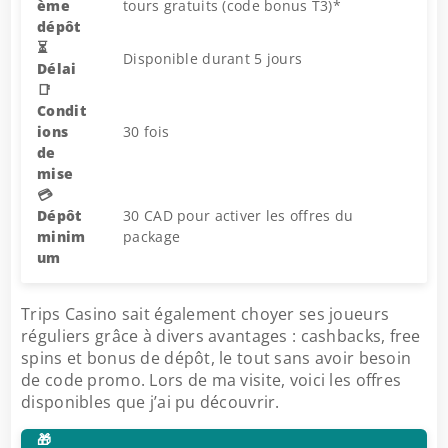
ème
tours gratuits (code bonus T3)*
dépôt
⏳
Disponible durant 5 jours
Délai
📑
Condit
ions
30 fois
de
mise
💳
Dépôt
30 CAD pour activer les offres du
minim
package
um
Trips Casino sait également choyer ses joueurs
réguliers grâce à divers avantages : cashbacks, free
spins et bonus de dépôt, le tout sans avoir besoin
de code promo. Lors de ma visite, voici les offres
disponibles que j’ai pu découvrir.
🎁