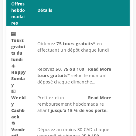
Offres
hebdo
Détails
madai
res
🎰
Tours
Obtenez
75 tours gratuits
* en
gratui
effectuant un dépôt chaque lundi
ts du
lundi
☀️
Recevez
50, 75 ou 100
Read More
Happy
tours gratuits
* selon le montant
Sunda
déposé chaque dimanche
y
(minimum 30 CAD)
💵
Weekl
Profitez d’un
Read More
y
remboursement hebdomadaire
Cashb
allant
jusqu’à 15 % de vos pertes,
ack
plafonné à 3 000 CAD
*
🔁
Vendr
Déposez au moins 30 CAD chaque
edi
vendredi et obtenez
25 à 150