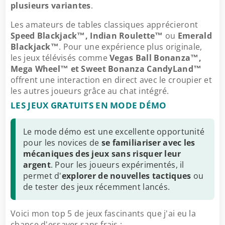
plusieurs variantes
.
Les amateurs de tables classiques apprécieront
Speed Blackjack™, Indian Roulette™
ou
Emerald
Blackjack™
. Pour une expérience plus originale,
les jeux télévisés comme
Vegas Ball Bonanza™,
Mega Wheel™ et Sweet Bonanza CandyLand™
offrent une interaction en direct avec le croupier et
les autres joueurs grâce au chat intégré.
LES JEUX GRATUITS EN MODE DÉMO
Le mode démo est une excellente opportunité
pour les novices de
se familiariser avec les
mécaniques des jeux sans risquer leur
argent
. Pour les joueurs expérimentés, il
permet d'
explorer de nouvelles tactiques
ou
de tester des jeux récemment lancés.
Voici mon top 5 de jeux fascinants que j'ai eu la
chance d'essayer sans frais :