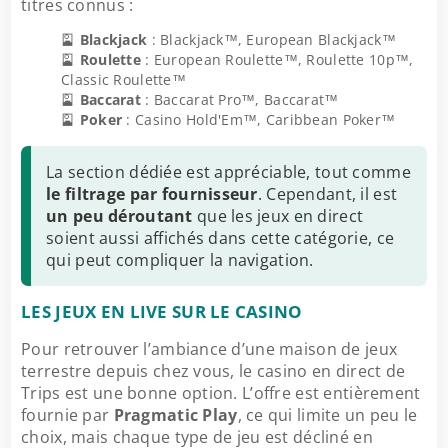
titres connus :
🎴
Blackjack
: Blackjack™, European Blackjack™
🎴
Roulette
: European Roulette™, Roulette 10p™,
Classic Roulette™
🎴
Baccarat
: Baccarat Pro™, Baccarat™
🎴
Poker
: Casino Hold'Em™, Caribbean Poker™
La section dédiée est appréciable, tout comme
le filtrage par fournisseur
. Cependant, il est
un peu déroutant
que les jeux en direct
soient aussi affichés dans cette catégorie, ce
qui peut compliquer la navigation.
LES JEUX EN LIVE SUR LE CASINO
Pour retrouver l’ambiance d’une maison de jeux
terrestre depuis chez vous, le casino en direct de
Trips est une bonne option. L’offre est entièrement
fournie par
Pragmatic Play
, ce qui limite un peu le
choix, mais chaque type de jeu est décliné en