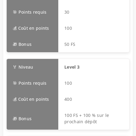
🎯 Points requis
30
💰 Coût en points
100
🎁 Bonus
50 FS
🏅 Niveau
Level 3
🎯 Points requis
100
💰 Coût en points
400
100 FS + 100 % sur le
🎁 Bonus
prochain dépôt