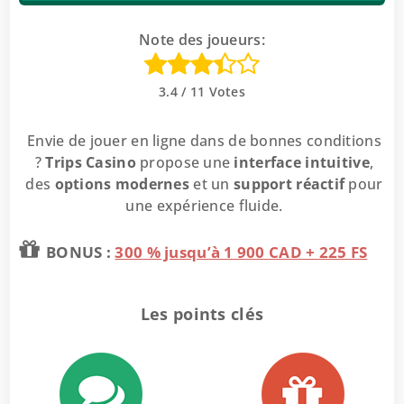
Note des joueurs:
3.4 / 11 Votes
Envie de jouer en ligne dans de bonnes conditions
?
Trips Casino
propose une
interface intuitive
,
des
options modernes
et un
support réactif
pour
une expérience fluide.
BONUS :
300 % jusqu’à 1 900 CAD + 225 FS
Les points clés