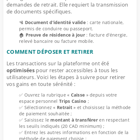
demandes de retrait. Elle requiert la transmission
de documents spécifiques.
🛂
Document d’identité valide
: carte nationale,
permis de conduire ou passeport.
🏠
Preuve de résidence à jour
: facture d’énergie,
relevé bancaire ou facture mobile.
COMMENT DÉPOSER ET RETIRER
Les transactions sur la plateforme ont été
optimisées
pour rester accessibles à tous les
utilisateurs. Voici les étapes à suivre pour retirer
vos gains en toute sérénité :
✅ Ouvrez la rubrique «
Caisse
» depuis votre
espace personnel
Trips Casino
;
✅ Sélectionnez «
Retrait
» et choisissez la méthode
de paiement souhaitée ;
✅ Saisissez le
montant à transférer
en respectant
les seuils indiqués (20 CAD minimum) ;
✅ Entrez les autres informations en fonction de la
méthode de paiement choisie ;