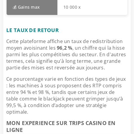
💰 Gains max
10 000 x
LE TAUX DE RETOUR
Cette plateforme affiche un taux de redistribution
moyen avoisinant les
96,2 %
, un chiffre qui la hisse
parmi les plus compétitives du secteur. En d'autres
termes, cela signifie qu'à long terme, une grande
partie des mises est reversée aux joueurs.
Ce pourcentage varie en fonction des types de jeux
: les machines à sous proposent des RTP compris
entre 94 % et 98 %, tandis que certains jeux de
table comme le blackjack peuvent grimper jusqu’à
99,5 %, à condition d’adopter une stratégie
optimale.
MON EXPERIENCE SUR TRIPS CASINO EN
LIGNE