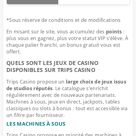
*Sous réserve de conditions et de modifications
En misant sur le site, vous accumulez des
points
:
plus vous en gagnez, plus votre statut VIP s’élève. À
chaque palier franchi, un bonus gratuit vous est
offert.
QUELS SONT LES JEUX DE CASINO
DISPONIBLES SUR TRIPS CASINO
Trips Casino propose un
large choix de jeux issus
de studios réputés
. Le catalogue s’enrichit
régulièrement avec de nouveaux partenariats.
Machines à sous, jeux en direct, jackpots, tables
classiques ou slots à bonus : tout est accessible via
un filtre par fournisseur.
LES MACHINES À SOUS
Trips Casino propose en priorité des machines à