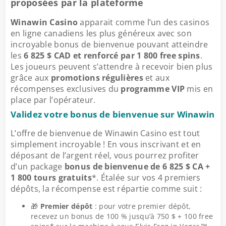
proposées par la plateforme
Winawin Casino
apparait comme l’un des casinos
en ligne canadiens les plus généreux avec son
incroyable bonus de bienvenue pouvant atteindre
les
6 825 $ CAD et renforcé par 1 800 free spins
.
Les joueurs peuvent s’attendre à recevoir bien plus
grâce aux
promotions régulières
et aux
récompenses exclusives du
programme VIP
mis en
place par l’opérateur.
Validez votre bonus de bienvenue sur Winawin
L’offre de bienvenue de Winawin Casino est tout
simplement incroyable ! En vous inscrivant et en
déposant de l’argent réel, vous pourrez profiter
d’un package
bonus de bienvenue de 6 825 $ CA +
1 800 tours gratuits
*. Étalée sur vos 4 premiers
dépôts, la récompense est répartie comme suit :
🎁
Premier dépôt
: pour votre premier dépôt,
recevez un bonus de 100 % jusqu’à 750 $ + 100 free