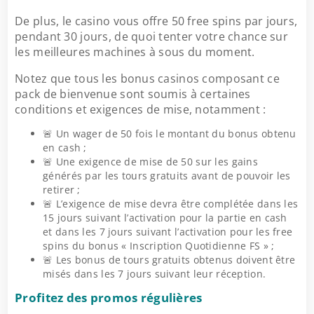
De plus, le casino vous offre 50 free spins par jours,
pendant 30 jours, de quoi tenter votre chance sur
les meilleures machines à sous du moment.
Notez que tous les bonus casinos composant ce
pack de bienvenue sont soumis à certaines
conditions et exigences de mise, notamment :
🚨 Un wager de 50 fois le montant du bonus obtenu
en cash ;
🚨 Une exigence de mise de 50 sur les gains
générés par les tours gratuits avant de pouvoir les
retirer ;
🚨 L’exigence de mise devra être complétée dans les
15 jours suivant l’activation pour la partie en cash
et dans les 7 jours suivant l’activation pour les free
spins du bonus « Inscription Quotidienne FS » ;
🚨 Les bonus de tours gratuits obtenus doivent être
misés dans les 7 jours suivant leur réception.
Profitez des promos régulières