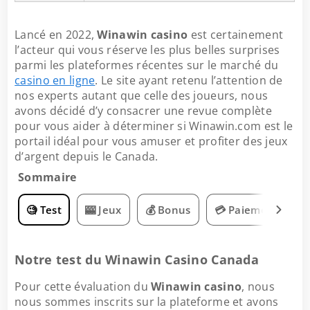
Lancé en 2022,
Winawin casino
est certainement
l’acteur qui vous réserve les plus belles surprises
parmi les plateformes récentes sur le marché du
casino en ligne
. Le site ayant retenu l’attention de
nos experts autant que celle des joueurs, nous
avons décidé d’y consacrer une revue complète
pour vous aider à déterminer si Winawin.com est le
portail idéal pour vous amuser et profiter des jeux
d’argent depuis le Canada.
Sommaire
🧐 Test
🎰 Jeux
💰 Bonus
💳 Paiements
Notre test du Winawin Casino Canada
Pour cette évaluation du
Winawin casino
, nous
nous sommes inscrits sur la plateforme et avons