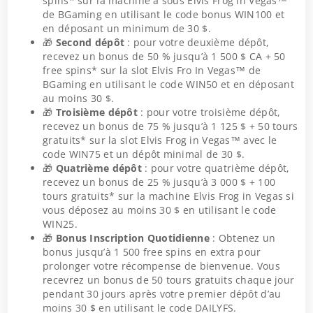
spins* sur la machine à sous Elvis Frog in Vegas™
de BGaming en utilisant le code bonus WIN100 et
en déposant un minimum de 30 $.
🎁
Second dépôt
: pour votre deuxième dépôt,
recevez un bonus de 50 % jusqu’à 1 500 $ CA + 50
free spins* sur la slot Elvis Fro In Vegas™ de
BGaming en utilisant le code WIN50 et en déposant
au moins 30 $.
🎁
Troisième dépôt
: pour votre troisième dépôt,
recevez un bonus de 75 % jusqu’à 1 125 $ + 50 tours
gratuits* sur la slot Elvis Frog in Vegas™ avec le
code WIN75 et un dépôt minimal de 30 $.
🎁
Quatrième dépôt
: pour votre quatrième dépôt,
recevez un bonus de 25 % jusqu’à 3 000 $ + 100
tours gratuits* sur la machine Elvis Frog in Vegas si
vous déposez au moins 30 $ en utilisant le code
WIN25.
🎁
Bonus Inscription Quotidienne
: Obtenez un
bonus jusqu’à 1 500 free spins en extra pour
prolonger votre récompense de bienvenue. Vous
recevrez un bonus de 50 tours gratuits chaque jour
pendant 30 jours après votre premier dépôt d’au
moins 30 $ en utilisant le code DAILYFS.