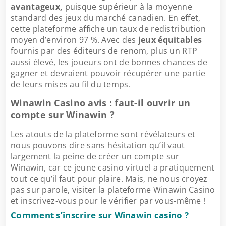
avantageux,
puisque supérieur à la moyenne
standard des jeux du marché canadien. En effet,
cette plateforme affiche un taux de redistribution
moyen d’environ 97 %. Avec des
jeux équitables
fournis par des éditeurs de renom, plus un RTP
aussi élevé, les joueurs ont de bonnes chances de
gagner et devraient pouvoir récupérer une partie
de leurs mises au fil du temps.
Winawin Casino avis : faut-il ouvrir un
compte sur Winawin ?
Les atouts de la plateforme sont révélateurs et
nous pouvons dire sans hésitation qu’il vaut
largement la peine de créer un compte sur
Winawin, car ce jeune casino virtuel a pratiquement
tout ce qu’il faut pour plaire. Mais, ne nous croyez
pas sur parole, visiter la plateforme Winawin Casino
et inscrivez-vous pour le vérifier par vous-même !
Comment s’inscrire sur Winawin casino ?