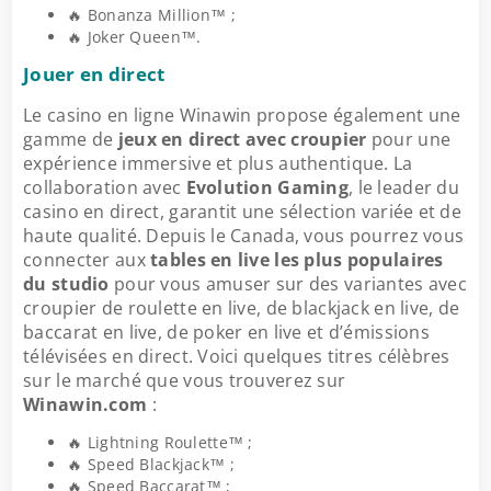
🔥 Bonanza Million™ ;
🔥 Joker Queen™.
Jouer en direct
Le casino en ligne Winawin propose également une
gamme de
jeux en direct avec croupier
pour une
expérience immersive et plus authentique. La
collaboration avec
Evolution Gaming
, le leader du
casino en direct, garantit une sélection variée et de
haute qualité. Depuis le Canada, vous pourrez vous
connecter aux
tables en live les plus populaires
du studio
pour vous amuser sur des variantes avec
croupier de roulette en live, de blackjack en live, de
baccarat en live, de poker en live et d’émissions
télévisées en direct. Voici quelques titres célèbres
sur le marché que vous trouverez sur
Winawin.com
:
🔥 Lightning Roulette™ ;
🔥 Speed Blackjack™ ;
🔥 Speed Baccarat™ ;