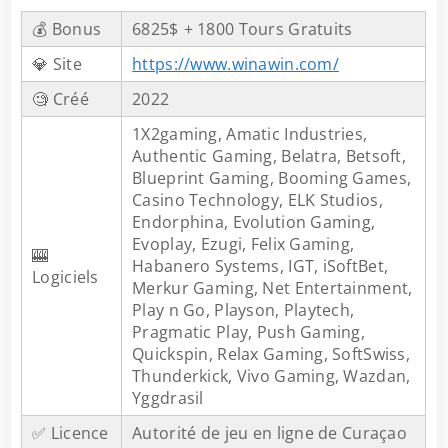
💰 Bonus
6825$
+ 1800 Tours Gratuits
💎 Site
https://www.winawin.com/
🧐 Créé
2022
1X2gaming, Amatic Industries,
Authentic Gaming, Belatra, Betsoft,
Blueprint Gaming, Booming Games,
Casino Technology, ELK Studios,
Endorphina, Evolution Gaming,
Evoplay, Ezugi, Felix Gaming,
🎰
Habanero Systems, IGT, iSoftBet,
Logiciels
Merkur Gaming, Net Entertainment,
Play n Go, Playson, Playtech,
Pragmatic Play, Push Gaming,
Quickspin, Relax Gaming, SoftSwiss,
Thunderkick, Vivo Gaming, Wazdan,
Yggdrasil
✅ Licence
Autorité de jeu en ligne de Curaçao