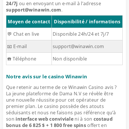
24/7j
ou en envoyant un e-mail à l’adresse
support@winawin.com
.
Moyen de contact
Disponibilité / informations
💬 Chat en live
Disponible 24h/24 et 7j/7
📧 E-mail
support@winawin.com
☎️ Téléphone
Non disponible
Notre avis sur le casino Winawin
Que retenir au terme de ce Winawin Casino avis ?
La jeune plateforme de Dama N.V se révèle être
une nouvelle réussite pour cet opérateur de
premier plan. Le casino possède des atouts
séduisants et nous ne faisons pas référence qu’à
son
interface web conviviale
ni à son
costaud
bonus de 6 825 $ + 1 800 free spins
offert en