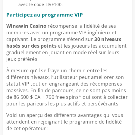
avec le code LIVE100.
Participez au programme VIP
Winawin Casino
récompense la fidélité de ses
membres avec un programme VIP ingénieux et
captivant. Le programme s’étend sur
30 niveaux
basés sur des points
et les joueurs les accumulent
graduellement en jouant en mode réel sur leurs
jeux préférés.
À mesure qu’il se fraye un chemin entre les
différents niveaux, l’utilisateur peut améliorer son
statut VIP tout en engrangeant des récompenses
massives. En fin de parcours, ce ne sont pas moins
de 86 500 $ CA + 760 free spins* qui sont à collecter
pour les parieurs les plus actifs et persévérants.
Voici un aperçu des différents avantages qui vous
attendent en rejoignant le programme de fidélité
de cet opérateur :