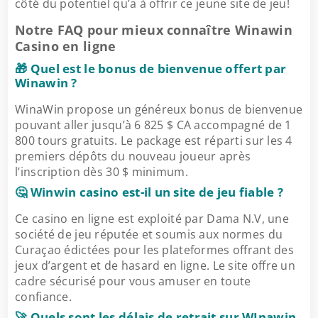
côté du potentiel qu’a à offrir ce jeune site de jeu!
Notre FAQ pour mieux connaître Winawin
Casino en ligne
🎁 Quel est le bonus de bienvenue offert par
Winawin ?
WinaWin propose un généreux bonus de bienvenue
pouvant aller jusqu’à 6 825 $ CA accompagné de 1
800 tours gratuits. Le package est réparti sur les 4
premiers dépôts du nouveau joueur après
l’inscription dès 30 $ minimum.
🤔 Winwin casino est-il un site de jeu fiable ?
Ce casino en ligne est exploité par Dama N.V, une
société de jeu réputée et soumis aux normes du
Curaçao édictées pour les plateformes offrant des
jeux d’argent et de hasard en ligne. Le site offre un
cadre sécurisé pour vous amuser en toute
confiance.
🚀 Quels sont les délais de retrait sur WInawin