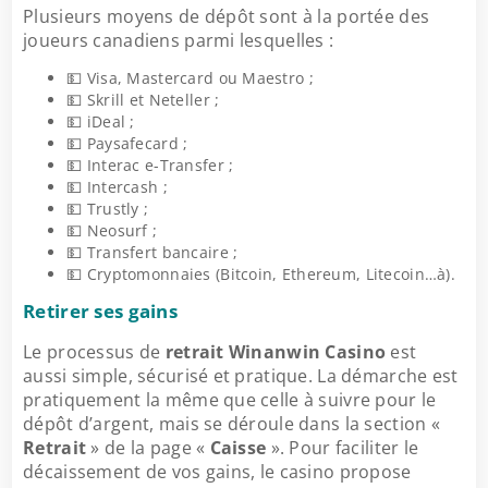
Plusieurs moyens de dépôt sont à la portée des
joueurs canadiens parmi lesquelles :
💵 Visa, Mastercard ou Maestro ;
💵 Skrill et Neteller ;
💵 iDeal ;
💵 Paysafecard ;
💵 Interac e-Transfer ;
💵 Intercash ;
💵 Trustly ;
💵 Neosurf ;
💵 Transfert bancaire ;
💵 Cryptomonnaies (Bitcoin, Ethereum, Litecoin…à).
Retirer ses gains
Le processus de
retrait Winanwin Casino
est
aussi simple, sécurisé et pratique. La démarche est
pratiquement la même que celle à suivre pour le
dépôt d’argent, mais se déroule dans la section «
Retrait
» de la page «
Caisse
». Pour faciliter le
décaissement de vos gains, le casino propose