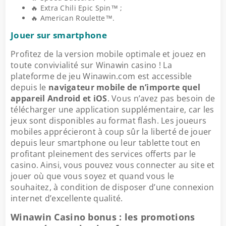
🔥 Extra Chili Epic Spin™ ;
🔥 American Roulette™.
Jouer sur smartphone
Profitez de la version mobile optimale et jouez en
toute convivialité sur Winawin casino ! La
plateforme de jeu Winawin.com est accessible
depuis le
navigateur mobile de n’importe quel
appareil Android et iOS
. Vous n’avez pas besoin de
télécharger une application supplémentaire, car les
jeux sont disponibles au format flash. Les joueurs
mobiles apprécieront à coup sûr la liberté de jouer
depuis leur smartphone ou leur tablette tout en
profitant pleinement des services offerts par le
casino. Ainsi, vous pouvez vous connecter au site et
jouer où que vous soyez et quand vous le
souhaitez, à condition de disposer d’une connexion
internet d’excellente qualité.
Winawin Casino bonus : les promotions