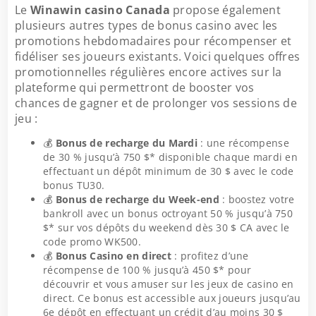
Le
Winawin casino Canada
propose également
plusieurs autres types de bonus casino avec les
promotions hebdomadaires pour récompenser et
fidéliser ses joueurs existants. Voici quelques offres
promotionnelles régulières encore actives sur la
plateforme qui permettront de booster vos
chances de gagner et de prolonger vos sessions de
jeu :
💰
Bonus de recharge du Mardi
: une récompense
de 30 % jusqu’à 750 $* disponible chaque mardi en
effectuant un dépôt minimum de 30 $ avec le code
bonus TU30.
💰
Bonus de recharge du Week-end
: boostez votre
bankroll avec un bonus octroyant 50 % jusqu’à 750
$* sur vos dépôts du weekend dès 30 $ CA avec le
code promo WK500.
💰
Bonus Casino en direct
: profitez d’une
récompense de 100 % jusqu’à 450 $* pour
découvrir et vous amuser sur les jeux de casino en
direct. Ce bonus est accessible aux joueurs jusqu’au
6e dépôt en effectuant un crédit d’au moins 30 $