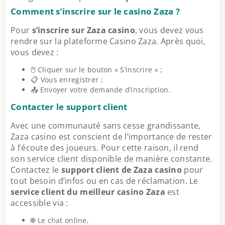
Comment s’inscrire sur le casino Zaza ?
Pour
s’inscrire sur Zaza casino
, vous devez vous
rendre sur la plateforme Casino Zaza. Après quoi,
vous devez :
🖱️ Cliquer sur le bouton « S’inscrire » ;
📋 Vous enregistrer ;
📤 Envoyer votre demande d’inscription.
Contacter le support client
Avec une communauté sans cesse grandissante,
Zaza casino est conscient de l’importance de rester
à l’écoute des joueurs. Pour cette raison, il rend
son service client disponible de manière constante.
Contactez le
support client de Zaza casino
pour
tout besoin d’infos ou en cas de réclamation. Le
service client du meilleur casino Zaza
est
accessible via :
🌐 Le chat online,