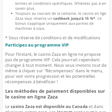
termes et conditions spécifiques. N’hésitez pas à en
savoir plus.
Toujours au courant de la semaine, le casino en lige
Zaza vous réserve un
cashback jusqu’à 15 %*
. Ce
bonus s’applique uniquement aux parties de
machines à sous.
*
Sous réserve de conditions et de modifications
Participez au programme VIP
Pour l’instant, le casino Zaza en ligne ne propose
pas de programme VIP. Cela pourrait cependant
changer à tout moment. Nous vous invitons tout de
même à cliquer sur "Récompenses" dans le menu,
pour voir votre progression et les potentielles
récompenses à bénéficier !
Les méthodes de paiement disponibles sur
le casino en ligne Zaza
Le
casino Zaza est disponible au Canada
et dans