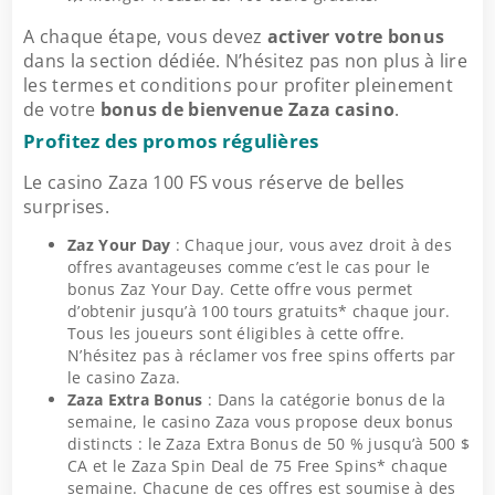
A chaque étape, vous devez
activer votre bonus
dans la section dédiée. N’hésitez pas non plus à lire
les termes et conditions pour profiter pleinement
de votre
bonus de bienvenue Zaza casino
.
Profitez des promos régulières
Le casino Zaza 100 FS vous réserve de belles
surprises.
Zaz Your Day
: Chaque jour, vous avez droit à des
offres avantageuses comme c’est le cas pour le
bonus Zaz Your Day. Cette offre vous permet
d’obtenir jusqu’à 100 tours gratuits* chaque jour.
Tous les joueurs sont éligibles à cette offre.
N’hésitez pas à réclamer vos free spins offerts par
le casino Zaza.
Zaza Extra Bonus
: Dans la catégorie bonus de la
semaine, le casino Zaza vous propose deux bonus
distincts : le Zaza Extra Bonus de 50 % jusqu’à 500 $
CA et le Zaza Spin Deal de 75 Free Spins* chaque
semaine. Chacune de ces offres est soumise à des