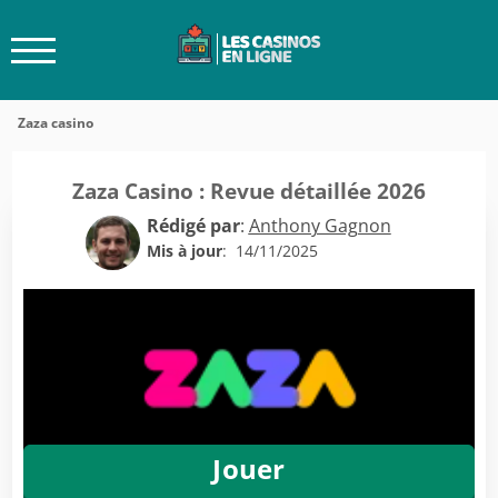
Zaza casino
Zaza Casino : Revue détaillée 2026
Rédigé par
:
Anthony Gagnon
Mis à jour
:
14/11/2025
Jouer