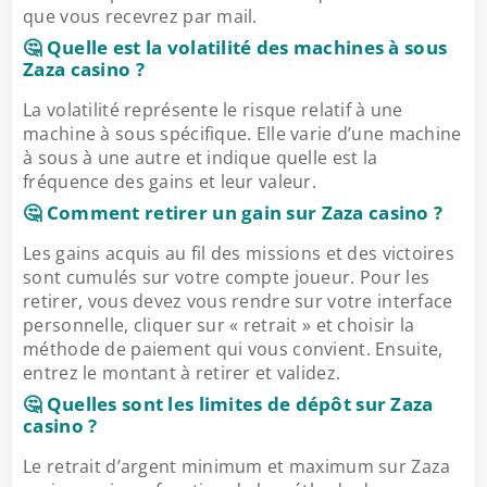
que vous recevrez par mail.
🤔 Quelle est la volatilité des machines à sous
Zaza casino ?
La volatilité représente le risque relatif à une
machine à sous spécifique. Elle varie d’une machine
à sous à une autre et indique quelle est la
fréquence des gains et leur valeur.
🤔 Comment retirer un gain sur Zaza casino ?
Les gains acquis au fil des missions et des victoires
sont cumulés sur votre compte joueur. Pour les
retirer, vous devez vous rendre sur votre interface
personnelle, cliquer sur « retrait » et choisir la
méthode de paiement qui vous convient. Ensuite,
entrez le montant à retirer et validez.
🤔 Quelles sont les limites de dépôt sur Zaza
casino ?
Le retrait d’argent minimum et maximum sur Zaza