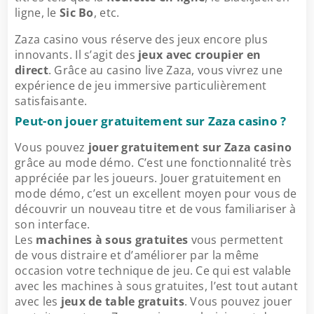
ligne, le
Sic Bo
, etc.
Zaza casino vous réserve des jeux encore plus
innovants. Il s’agit des
jeux avec croupier en
direct
. Grâce au casino live Zaza, vous vivrez une
expérience de jeu immersive particulièrement
satisfaisante.
Peut-on jouer gratuitement sur Zaza casino ?
Vous pouvez
jouer gratuitement sur Zaza casino
grâce au mode démo. C’est une fonctionnalité très
appréciée par les joueurs. Jouer gratuitement en
mode démo, c’est un excellent moyen pour vous de
découvrir un nouveau titre et de vous familiariser à
son interface.
Les
machines à sous gratuites
vous permettent
de vous distraire et d’améliorer par la même
occasion votre technique de jeu. Ce qui est valable
avec les machines à sous gratuites, l’est tout autant
avec les
jeux de table gratuits
. Vous pouvez jouer