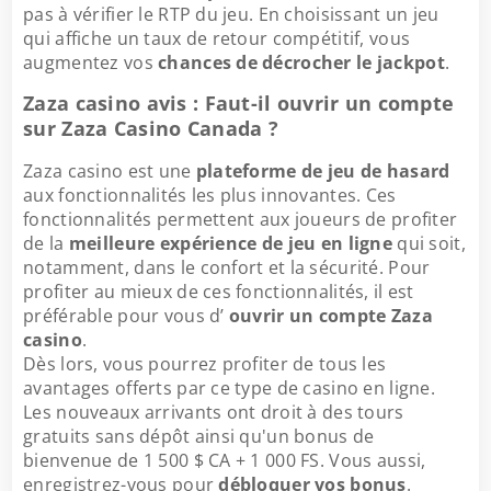
pas à vérifier le RTP du jeu. En choisissant un jeu
qui affiche un taux de retour compétitif, vous
augmentez vos
chances de décrocher le jackpot
.
Zaza casino avis : Faut-il ouvrir un compte
sur Zaza Casino Canada ?
Zaza casino est une
plateforme de jeu de hasard
aux fonctionnalités les plus innovantes. Ces
fonctionnalités permettent aux joueurs de profiter
de la
meilleure expérience de jeu en ligne
qui soit,
notamment, dans le confort et la sécurité. Pour
profiter au mieux de ces fonctionnalités, il est
préférable pour vous d’
ouvrir un compte Zaza
casino
.
Dès lors, vous pourrez profiter de tous les
avantages offerts par ce type de casino en ligne.
Les nouveaux arrivants ont droit à des tours
gratuits sans dépôt ainsi qu'un bonus de
bienvenue de 1 500 $ CA + 1 000 FS. Vous aussi,
enregistrez-vous pour
débloquer vos bonus
.