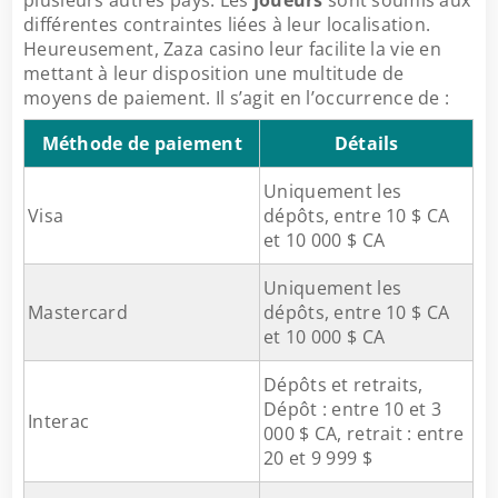
plusieurs autres pays. Les
joueurs
sont soumis aux
différentes contraintes liées à leur localisation.
Heureusement, Zaza casino leur facilite la vie en
mettant à leur disposition une multitude de
moyens de paiement. Il s’agit en l’occurrence de :
Méthode de paiement
Détails
Uniquement les
Visa
dépôts, entre 10 $ CA
et 10 000 $ CA
Uniquement les
Mastercard
dépôts, entre 10 $ CA
et 10 000 $ CA
Dépôts et retraits,
Dépôt : entre 10 et 3
Interac
000 $ CA, retrait : entre
20 et 9 999 $