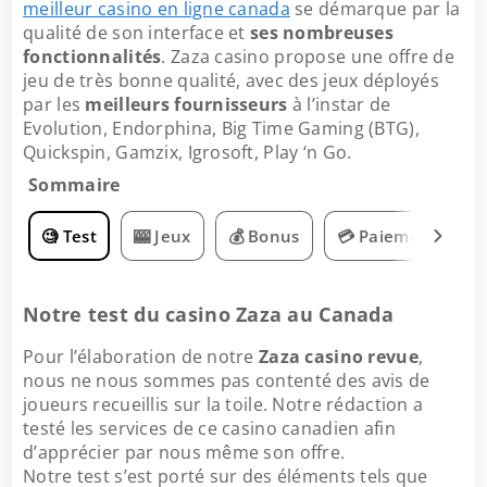
meilleur casino en ligne canada
se démarque par la
qualité de son interface et
ses nombreuses
fonctionnalités
. Zaza casino propose une offre de
jeu de très bonne qualité, avec des jeux déployés
par les
meilleurs fournisseurs
à l’instar de
Evolution, Endorphina, Big Time Gaming (BTG),
Quickspin, Gamzix, Igrosoft, Play ‘n Go.
Sommaire
🧐 Test
🎰 Jeux
💰 Bonus
💳 Paiements
Notre test du casino Zaza au Canada
Pour l’élaboration de notre
Zaza casino revue
,
nous ne nous sommes pas contenté des avis de
joueurs recueillis sur la toile. Notre rédaction a
testé les services de ce casino canadien afin
d’apprécier par nous même son offre.
Notre test s’est porté sur des éléments tels que