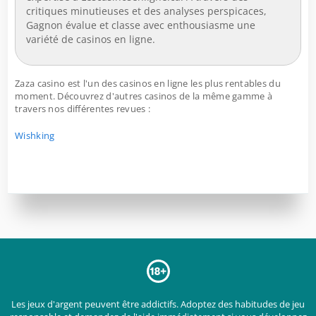
critiques minutieuses et des analyses perspicaces,
Gagnon évalue et classe avec enthousiasme une
variété de casinos en ligne.
Zaza casino est l'un des casinos en ligne les plus rentables du
moment. Découvrez d'autres casinos de la même gamme à
travers nos différentes revues :
Wishking
Les jeux d'argent peuvent être addictifs. Adoptez des habitudes de jeu