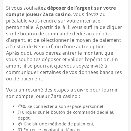
Si vous souhaitez
déposer de l’argent sur votre
compte joueur Zaza casino
, vous devez au
préalable vous rendre sur votre interface
personnelle. À partir de là, il vous suffira de cliquer
sur le bouton de commande dédié aux dépôts
d’argent, et de sélectionner le moyen de paiement
à l’instar de Neosurf, ou d’une autre option.
Après quoi, vous devrez entrer le montant que
vous souhaitez déposer et valider l’opération. En
amont, il se pourrait que vous soyez invité à
communiquer certaines de vos données bancaires
ou de paiement.
Voici un résumé des étapes à suivre pour fournir
son compte joueur Zaza casino :
🧑‍💻 Se connecter à son espace personnel,
🖱️ Cliquer sur le bouton de commande dédié au
dépôt,
💳 Choisir une méthode de paiement,
💶 Entrer le montant à déposer,