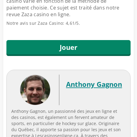
casino varie en fonction de la méthode de
paiement choisie. Ce sujet est traité dans notre
revue Zaza casino en ligne.
Notre avis sur Zaza Casino: 4,61/5.
Jouer
Anthony Gagnon
Anthony Gagnon, un passionné des jeux en ligne et
des casinos, est également un fervent amateur de
sports, en particulier de hockey sur glace. Originaire
du Québec, il apporte sa passion pour les jeux et son
expertise à Lescasinosenligne.ca. À travers des