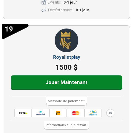
E-wallets :
0-1 jour
Transfert bancaire :
0-1 jour
19
Royalistplay
1500 $
Jouer Maintenant
Methode de paiement :
+8
Informations sur le retrait :