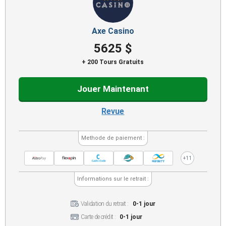
Axe Casino
5625 $
+ 200 Tours Gratuits
Jouer Maintenant
Revue
Methode de paiement :
+11
Informations sur le retrait :
Validation du retrait :
0-1 jour
Carte de crédit :
0-1 jour