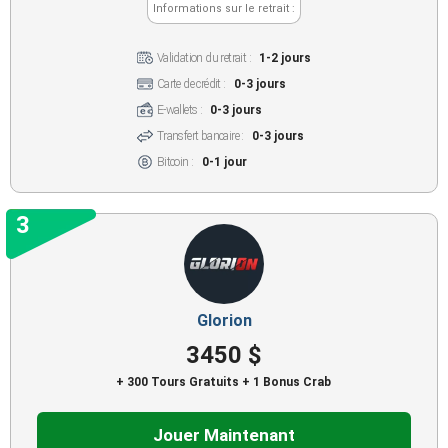
Informations sur le retrait :
Validation du retrait :
1-2 jours
Carte de crédit :
0-3 jours
E-wallets :
0-3 jours
Transfert bancaire :
0-3 jours
Bitcoin :
0-1 jour
3
Glorion
3450 $
+ 300 Tours Gratuits + 1 Bonus Crab
Jouer Maintenant