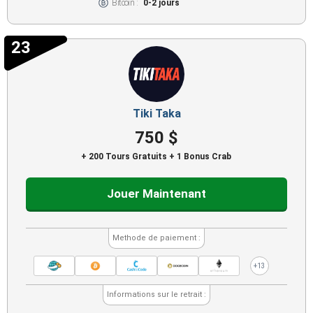
Bitcoin :
0-2 jours
23
Tiki Taka
750 $
+ 200 Tours Gratuits + 1 Bonus Crab
Jouer Maintenant
Methode de paiement :
+13
Informations sur le retrait :