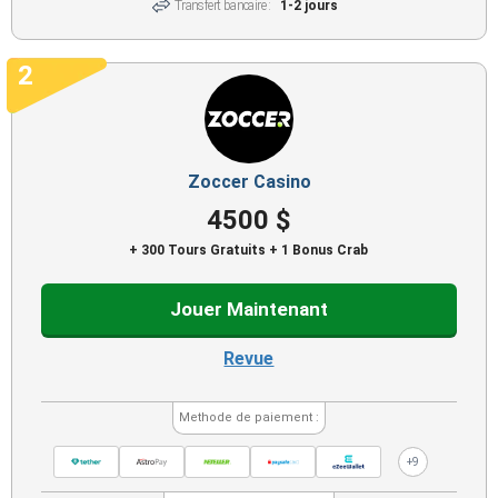
Transfert bancaire :
1-2 jours
leurs casinos par licences et Certifications
2
ssement casinos au Canada
Zoccer Casino
4500 $
+ 300 Tours Gratuits + 1 Bonus Crab
Jouer Maintenant
Revue
Methode de paiement :
+9