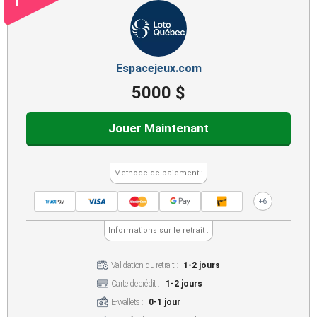
1
asino
Jeux de casino
Jeux vidéos
Nos jeux gr
ues de casino
Espacejeux.com
5000 $
rion Casino
ky7 Even Casino
Jouer Maintenant
xander Casino
 Set Spin Casino
Methode de paiement :
cer Casino
+6
Informations sur le retrait :
 Bonus Casino
Validation du retrait :
1-2 jours
Carte de crédit :
1-2 jours
ssement par méthode de paiement
E-wallets :
0-1 jour