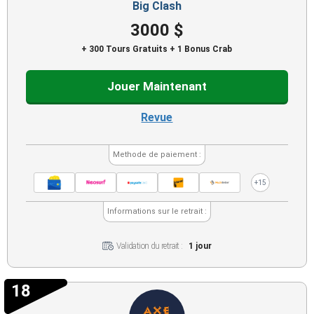
Big Clash
3000 $
+ 300 Tours Gratuits + 1 Bonus Crab
Jouer Maintenant
Revue
Methode de paiement :
+15
Informations sur le retrait :
Validation du retrait :
1 jour
18