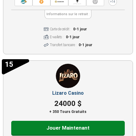
+14
Informations sur le retrait :
Carte de crédit :
0-1 jour
E-wallets :
0-1 jour
Transfert bancaire :
0-1 jour
15
Lizaro Casino
24000 $
+ 350 Tours Gratuits
Jouer Maintenant