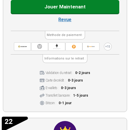
Jouer Maintenant
Revue
Methode de paiement :
+15
Informations sur le retrait :
Validation du retrait :
0-2 jours
Carte de crédit :
0-3 jours
E-wallets :
0-3 jours
Transfert bancaire :
1-5 jours
Bitcoin :
0-1 jour
22