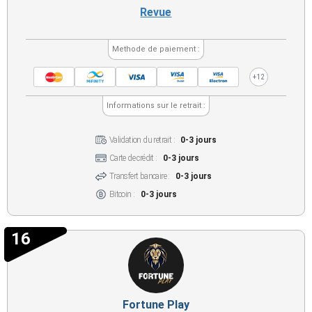
Revue
Methode de paiement :
+12
Informations sur le retrait :
Validation du retrait :
0-3 jours
Carte de crédit :
0-3 jours
Transfert bancaire :
0-3 jours
Bitcoin :
0-3 jours
16
Fortune Play