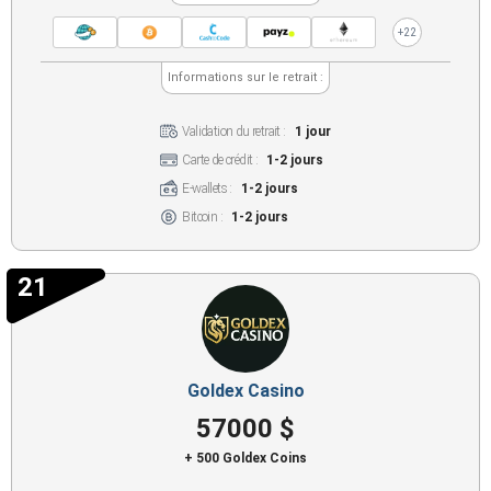
+22
Informations sur le retrait :
Validation du retrait :
1 jour
Carte de crédit :
1-2 jours
E-wallets :
1-2 jours
Bitcoin :
1-2 jours
21
Goldex Casino
57000 $
+ 500 Goldex Coins