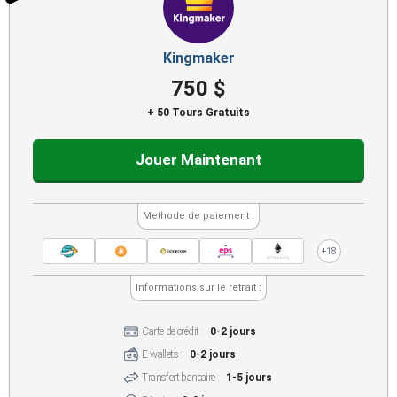
Kingmaker
750 $
+ 50 Tours Gratuits
Jouer Maintenant
Methode de paiement :
+18
Informations sur le retrait :
Carte de crédit :
0-2 jours
E-wallets :
0-2 jours
Transfert bancaire :
1-5 jours