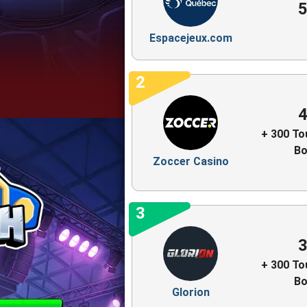
5
Espacejeux.com
2
4
+ 300 To
Bo
Zoccer Casino
3
3
+ 300 To
Bo
Glorion