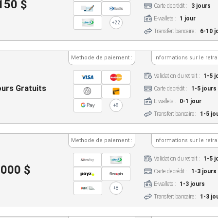
150 $
Carte de crédit :
3 jours
E-wallets :
1 jour
+22
Transfert bancaire :
6-10 j
Methode de paiement :
Informations sur le retrai
Validation du retrait :
1-5 j
ours Gratuits
Carte de crédit :
1-5 jours
E-wallets :
0-1 jour
+8
Transfert bancaire :
1-5 jo
Methode de paiement :
Informations sur le retrai
Validation du retrait :
1-5 j
000 $
Carte de crédit :
1-3 jours
E-wallets :
1-3 jours
+8
Transfert bancaire :
1-3 jo