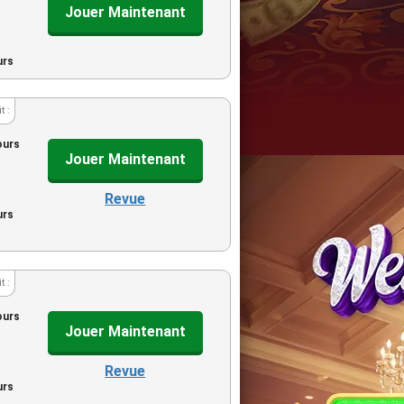
Jouer Maintenant
urs
t :
ours
Jouer Maintenant
Revue
urs
t :
ours
Jouer Maintenant
Revue
urs