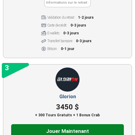
Informations sur le retrait :
Validation du retrait :
1-2 jours
Carte de crédit :
0-3 jours
E-wallets :
0-3 jours
Transfert bancaire :
0-3 jours
Bitcoin :
0-1 jour
3
Glorion
3450 $
+ 300 Tours Gratuits + 1 Bonus Crab
Jouer Maintenant