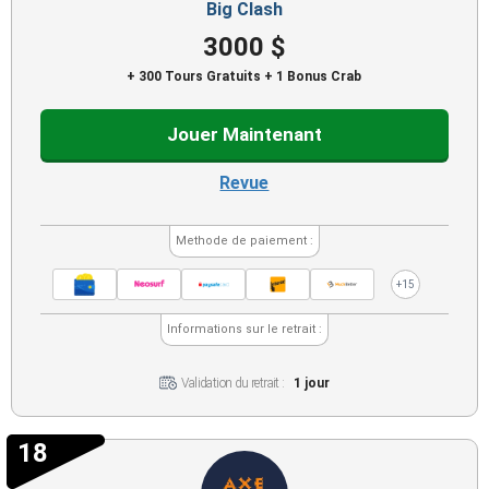
Big Clash
3000 $
+ 300 Tours Gratuits + 1 Bonus Crab
Jouer Maintenant
Revue
Methode de paiement :
+15
Informations sur le retrait :
Validation du retrait :
1 jour
18