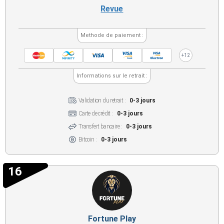
Revue
Methode de paiement :
+12
Informations sur le retrait :
Validation du retrait :
0-3 jours
Carte de crédit :
0-3 jours
Transfert bancaire :
0-3 jours
Bitcoin :
0-3 jours
16
Fortune Play