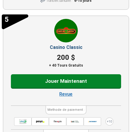
Transfert bancaire :
6-10 jours
5
Casino Classic
200 $
+ 40 Tours Gratuits
Jouer Maintenant
Revue
Methode de paiement :
+10