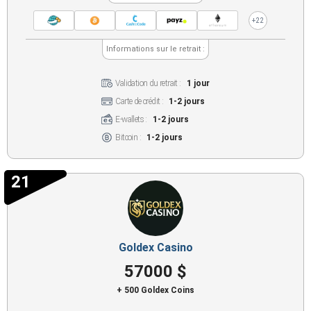
+22
Informations sur le retrait :
Validation du retrait :
1 jour
Carte de crédit :
1-2 jours
E-wallets :
1-2 jours
Bitcoin :
1-2 jours
21
Goldex Casino
57000 $
+ 500 Goldex Coins