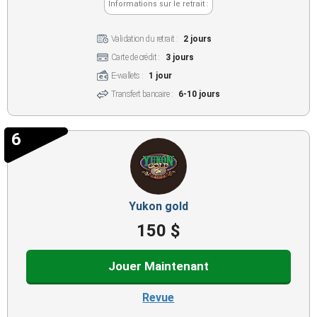
Informations sur le retrait :
Validation du retrait :
2 jours
Carte de crédit :
3 jours
E-wallets :
1 jour
Transfert bancaire :
6-10 jours
6
Yukon gold
150 $
Jouer Maintenant
Revue