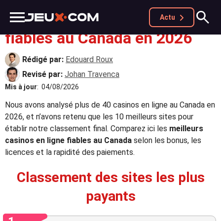
Meilleurs casinos en ligne
Actu
fiables au Canada en 2026
ux
Rédigé par
:
Edouard Roux
Revisé par
:
Johan Travenca
Mis à jour
:
04/08/2026
sino
Nous avons analysé plus de 40 casinos en ligne au Canada en
2026, et n’avons retenu que les 10 meilleurs sites pour
x de casino
établir notre classement final. Comparez ici les
meilleurs
casinos en ligne fiables au Canada
selon les bonus, les
licences et la rapidité des paiements.
Jeux vidéos
Classement des sites les plus
payants
 jeux gratuits