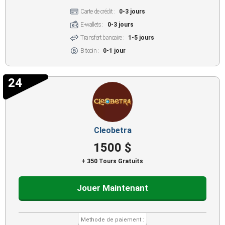
Carte de crédit :
0-3 jours
E-wallets :
0-3 jours
Transfert bancaire :
1-5 jours
Bitcoin :
0-1 jour
24
Cleobetra
1500 $
+ 350 Tours Gratuits
Jouer Maintenant
Methode de paiement :