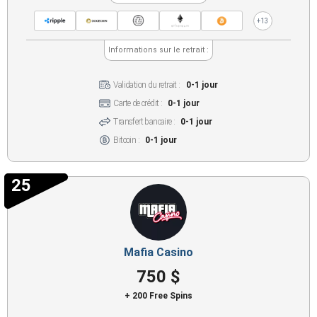
+13
Informations sur le retrait :
Validation du retrait :
0-1 jour
Carte de crédit :
0-1 jour
Transfert bancaire :
0-1 jour
Bitcoin :
0-1 jour
25
Mafia Casino
750 $
+ 200 Free Spins