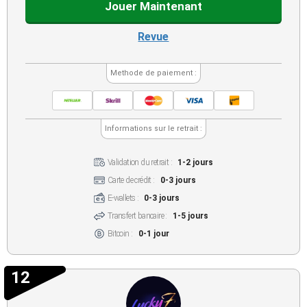
Jouer Maintenant
Revue
Methode de paiement :
Informations sur le retrait :
Validation du retrait :
1-2 jours
Carte de crédit :
0-3 jours
E-wallets :
0-3 jours
Transfert bancaire :
1-5 jours
Bitcoin :
0-1 jour
12