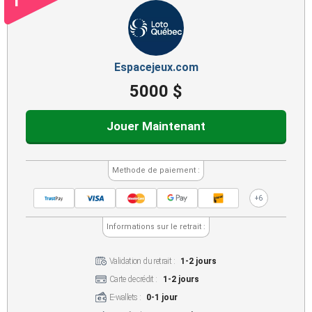
1
asino
Jeux de casino
Jeux vidéos
Nos jeux gr
ues de casino
Espacejeux.com
5000 $
rion Casino
ky7 Even Casino
Jouer Maintenant
xander Casino
 Set Spin Casino
Methode de paiement :
cer Casino
+6
Informations sur le retrait :
 Bonus Casino
Validation du retrait :
1-2 jours
Carte de crédit :
1-2 jours
ssement par méthode de paiement
E-wallets :
0-1 jour