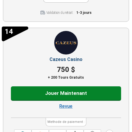
Validation du retrait :
1-3 jours
14
Cazeus Casino
750 $
+ 200 Tours Gratuits
Jouer Maintenant
Revue
Methode de paiement :