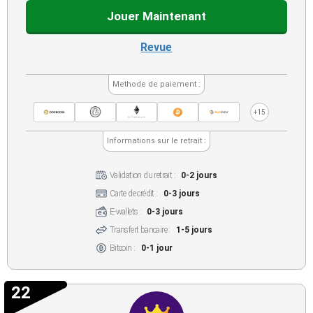
Jouer Maintenant
Revue
Methode de paiement :
+15
Informations sur le retrait :
Validation du retrait :
0-2 jours
Carte de crédit :
0-3 jours
E-wallets :
0-3 jours
Transfert bancaire :
1-5 jours
Bitcoin :
0-1 jour
22